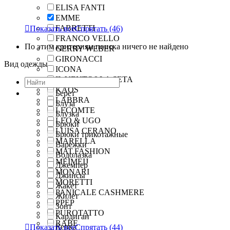
ELISA FANTI
EMME
FABRETTI

Показать все
Спрятать
(46)
FRANCO VELLO
По этим критериям поиска ничего не найдено
GERRY WEBER
GIRONACCI
Вид одежды
ICONA
IL VENTO&LA SETA
KAOS
Берет
LABBRA
Блуза
LECOMTE
Блузка
LEO & UGO
Брюки
LUISA CERANO
Брюки трикотажные
MARELLA
Варежки
MAT.FASHION
Водолазка
MEIMEIJ
Джемпер
MONARI
Джинсы
MORETTI
Жакет
PANICALE CASHMERE
Жилет
PPEP
Зонт
PUROTATTO
Кардиган
RABE
Кепка

Показать все
Спрятать
(44)