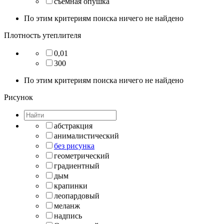
съемная опушка
По этим критериям поиска ничего не найдено
Плотность утеплителя
0,01
300
По этим критериям поиска ничего не найдено
Рисунок
абстракция
анималистический
без рисунка
геометрический
градиентный
дым
крапинки
леопардовый
меланж
надпись