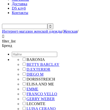
Доставка
DS клуб
Контакты

Интернет-магазин женской одежды
/
Женская
/

filter_list
Бренд
BARONIA
BETTY BARCLAY
D.EXTERIOR
DIEGO M
DORISSTREICH
ELISA AND ME
EMME
FRANCO VELLO
GERRY WEBER
LECOMTE
LUISA CERANO