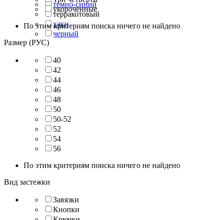
темно-синий
укороченные
терракотовый
хаки
По этим критериям поиска ничего не найдено
черный
Размер (РУС)
40
42
44
46
48
50
50-52
52
54
56
По этим критериям поиска ничего не найдено
Вид застежки
Завязки
Кнопки
Крючки