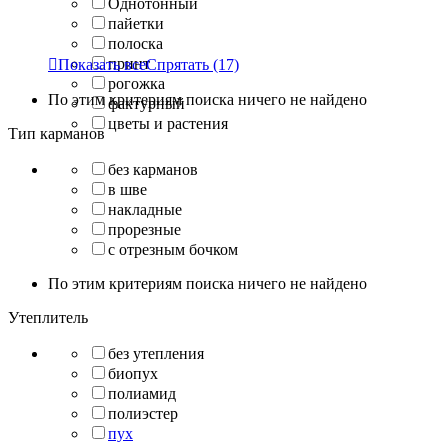
Однотонный
пайетки
полоска
принт

Показать все
Спрятать
(17)
рогожка
По этим критериям поиска ничего не найдено
фактурный
цветы и растения
Тип карманов
без карманов
в шве
накладные
прорезные
с отрезным бочком
По этим критериям поиска ничего не найдено
Утеплитель
без утепления
биопух
полиамид
полиэстер
пух