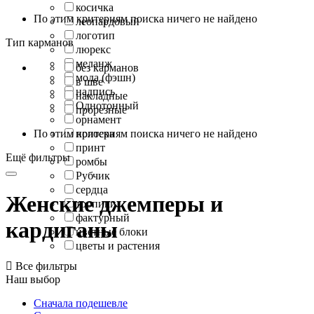
косичка
По этим критериям поиска ничего не найдено
леопардовый
логотип
Тип карманов
люрекс
меланж
без карманов
мода (фэшн)
в шве
надпись
накладные
Однотонный
прорезные
орнамент
По этим критериям поиска ничего не найдено
полоска
принт
Ещё фильтры
ромбы
Рубчик
сердца
Женские джемперы и
тропики
фактурный
кардиганы
цветные блоки
цветы и растения

Все фильтры
Наш выбор
Сначала подешевле