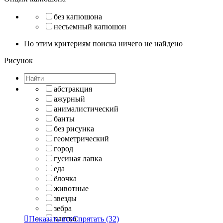
без капюшона
несъемный капюшон
По этим критериям поиска ничего не найдено
Рисунок
абстракция
ажурный
анималистический
банты
без рисунка
геометрический
город
гусиная лапка
еда
ёлочка
животные
звезды
зебра
клетка

Показать все
Спрятать
(32)