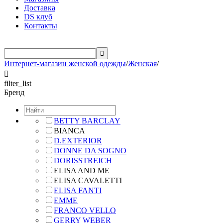
Доставка
DS клуб
Контакты

Интернет-магазин женской одежды
/
Женская
/

filter_list
Бренд
BETTY BARCLAY
BIANCA
D.EXTERIOR
DONNE DA SOGNO
DORISSTREICH
ELISA AND ME
ELISA CAVALETTI
ELISA FANTI
EMME
FRANCO VELLO
GERRY WEBER