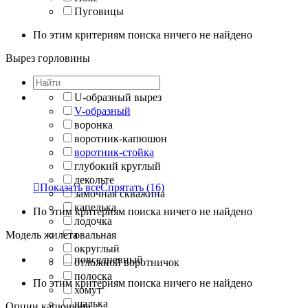
Пуговицы
По этим критериям поиска ничего не найдено
Вырез горловины
U-образный вырез
V-образный
воронка
воротник-капюшон
воротник-стойка
глубокий круглый
декольте

Показать все
Спрятать
(16)
замочная скважина
капелька
По этим критериям поиска ничего не найдено
лодочка
Модель жилета
овальная
округлый
повседневный
отложной воротничок
полоска
По этим критериям поиска ничего не найдено
хомут
шалька
Опции капюшона