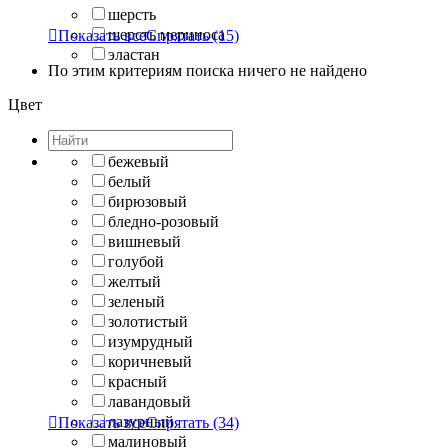
шерсть
шерсть мериноса

Показать все
Спрятать
(15)
эластан
По этим критериям поиска ничего не найдено
Цвет
бежевый
белый
бирюзовый
бледно-розовый
вишневый
голубой
желтый
зеленый
золотистый
изумрудный
коричневый
красный
лавандовый
лазурный

Показать все
Спрятать
(34)
малиновый