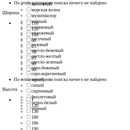
По этим критериям поиска ничего не найдено
молочный
морская волна
Ширина
мультиколор
мятный
110
оливковый
120
оранжевый
130
песочный
60
розовый
65
светло-бежевый
70
светло-желтый
85
светло-зеленый
90
серо-бежевый
96
серо-коричневый
По этим критериям поиска ничего не найдено
серый
синий
Высота
сиреневый
фиолетовый
1
черно-белый
120
черный
130
180
186
190