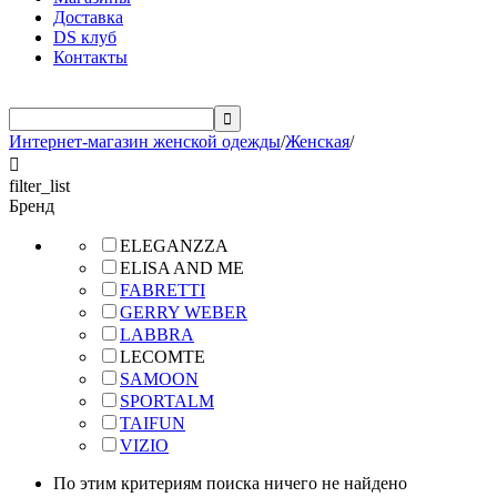
Доставка
DS клуб
Контакты

Интернет-магазин женской одежды
/
Женская
/

filter_list
Бренд
ELEGANZZA
ELISA AND ME
FABRETTI
GERRY WEBER
LABBRA
LECOMTE
SAMOON
SPORTALM
TAIFUN
VIZIO
По этим критериям поиска ничего не найдено