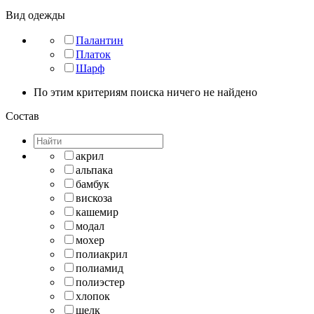
Вид одежды
Палантин
Платок
Шарф
По этим критериям поиска ничего не найдено
Состав
акрил
альпака
бамбук
вискоза
кашемир
модал
мохер
полиакрил
полиамид
полиэстер
хлопок
шелк