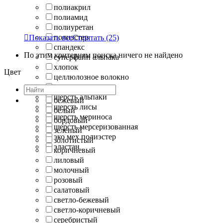
полиакрил
полиамид
полиуретан
полиэстер

Показать все
Спрятать
(25)
спандекс
По этим критериям поиска ничего не найдено
суперфайн альпака
хлопок
Цвет
целлюлозное волокно
шерсть
шерсть альпаки
бежевый
шерсть лисы
белый
шерсть мериноса
бордовый
шерсть мерсеризованная
зеленый
эко мех полиэстер
золотистый
эластан
коричневый
лиловый
молочный
розовый
салатовый
светло-бежевый
светло-коричневый
серебристый