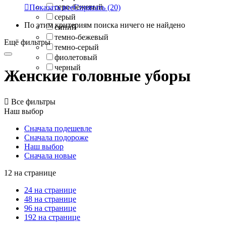
серо-бежевый

Показать все
Спрятать
(20)
серый
По этим критериям поиска ничего не найдено
синий
темно-бежевый
Ещё фильтры
темно-серый
фиолетовый
черный
Женские головные уборы

Все фильтры
Наш выбор
Сначала подешевле
Сначала подороже
Наш выбор
Сначала новые
12 на странице
24 на странице
48 на странице
96 на странице
192 на странице