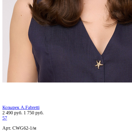
Козырек A.Fabretti
2 490
руб.
1 750
руб.
57
Арт. СWG62-1/м