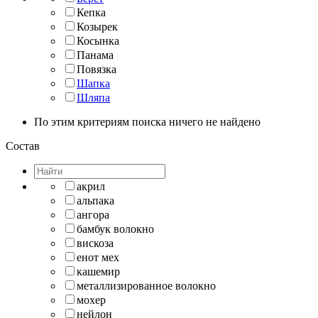
Кепка
Козырек
Косынка
Панама
Повязка
Шапка
Шляпа
По этим критериям поиска ничего не найдено
Состав
акрил
альпака
ангора
бамбук волокно
вискоза
енот мех
кашемир
металлизированное волокно
мохер
нейлон