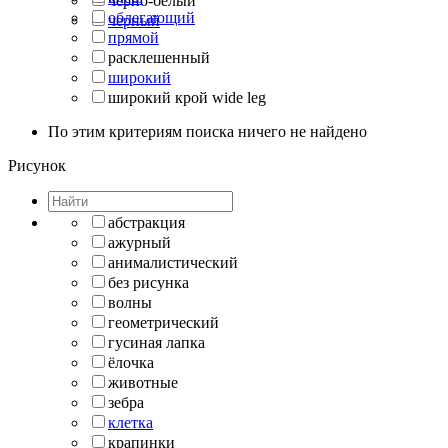
черно-белый
облегающий
черный
прямой
расклешенный
широкий
широкий крой wide leg
По этим критериям поиска ничего не найдено
Рисунок
абстракция
ажурный
анималистический
без рисунка
волны
геометрический
гусиная лапка
ёлочка
животные
зебра
клетка
крапинки