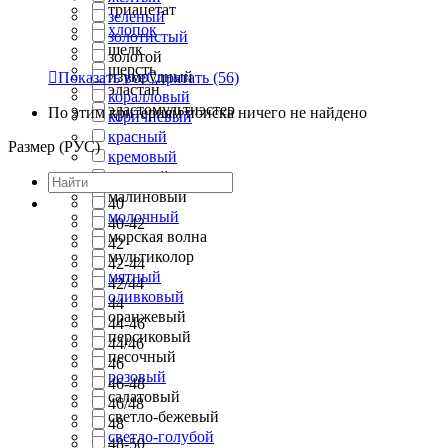
триацетат
зеленый
хлопок
золотистый
шелк
золотой
шерсть
изумрудный

Показать все
Спрятать
(56)
эластан
коралловый
эластомультиэстер
По этим критериям поиска ничего не найдено
коричневый
красный
Размер (РУС)
кремовый
лиловый
малиновый
40
молочный
40-42
морская волна
42
мультиколор
42-44
мятный
42/44
оливковый
44
оранжевый
44-46
персиковый
44/46
песочный
46
розовый
46-48
салатовый
46/48
светло-бежевый
48
светло-голубой
48-50