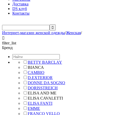
Доставка
DS клуб
Контакты

Интернет-магазин женской одежды
/
Женская
/

filter_list
Бренд
BETTY BARCLAY
BIANCA
CAMBIO
D.EXTERIOR
DONNE DA SOGNO
DORISSTREICH
ELISA AND ME
ELISA CAVALETTI
ELISA FANTI
EMME
FRANCO VELLO