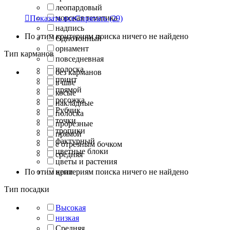
леопардовый
морская тематика

Показать все
Спрятать
(29)
надпись
По этим критериям поиска ничего не найдено
Однотонный
орнамент
Тип карманов
повседневная
полоска
без карманов
принт
в шве
прямой
косые
рогожка
накладные
Рубчик
полоска
точки
прорезные
тропики
прямой
фактурный
с отрезным бочком
цветные блоки
средняя
цветы и растения
По этим критериям поиска ничего не найдено
цепи
Тип посадки
Высокая
низкая
Средняя