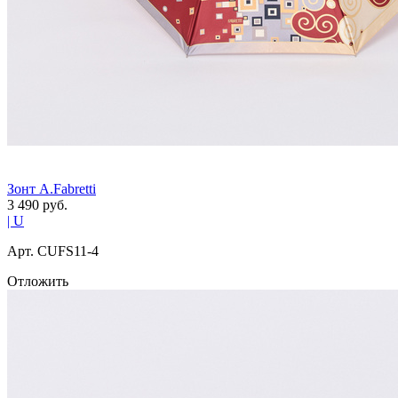
Зонт A.Fabretti
3 490
руб.
| U
Арт. СUFS11-4
Отложить