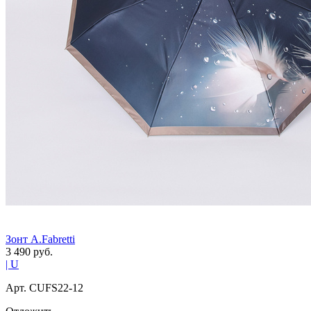
Зонт A.Fabretti
3 490
руб.
| U
Арт. СUFS22-12