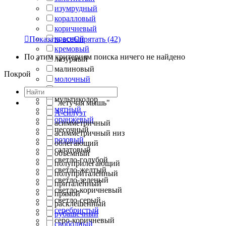
изумрудный
коралловый
коричневый
красный

Показать все
Спрятать
(42)
кремовый
По этим критериям поиска ничего не найдено
лазурный
малиновый
Покрой
молочный
морская волна
мультиколор
"летучая мышь"
мятный
А-силуэт
оранжевый
асимметричный
песочный
асимметричный низ
розовый
облегающий
салатовый
объемный
светло-голубой
полуприлегающий
светло-желтый
полуприталенный
светло-зеленый
приталенный
светло-коричневый
прямой
светло-серый
расклешенный
серебристый
рубашечный
серо-коричневый
свободный