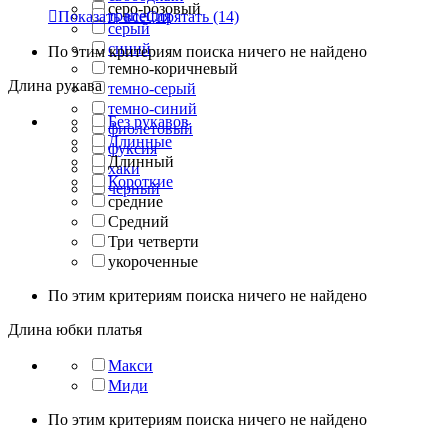
серо-розовый
трапеция

Показать все
Спрятать
(14)
серый
синий
По этим критериям поиска ничего не найдено
темно-коричневый
Длина рукава
темно-серый
темно-синий
Без рукавов
фиолетовый
Длинные
фуксия
Длинный
хаки
Короткие
черный
средние
Средний
Три четверти
укороченные
По этим критериям поиска ничего не найдено
Длина юбки платья
Макси
Миди
По этим критериям поиска ничего не найдено