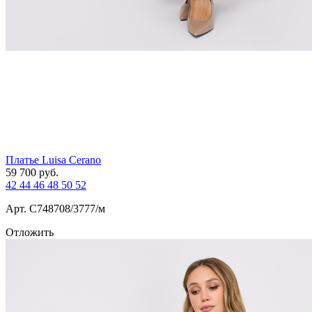
Платье Luisa Cerano
59 700
руб.
42
44
46
48
50
52
Арт. С748708/3777/м
Отложить