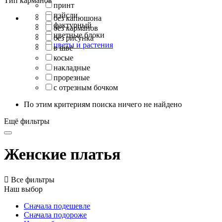
Тип карманов
принт
пэйсли
без капюшона
фактурный
без карманов
цветные блоки
без рисунка
цветы и растения
в шве
косые
накладные
прорезные
с отрезным бочком
По этим критериям поиска ничего не найдено
Ещё фильтры
Женские платья

Все фильтры
Наш выбор
Сначала подешевле
Сначала подороже