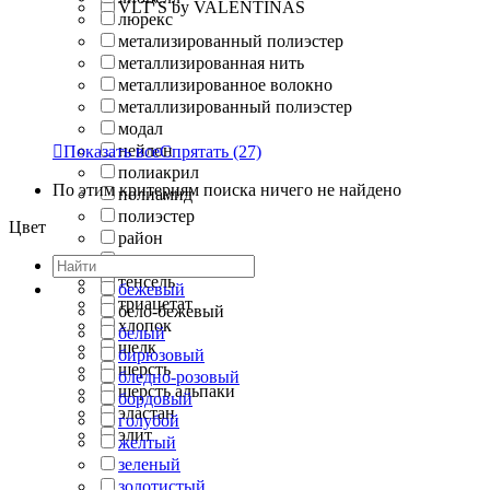
VLT`S by VALENTINAS
люрекс
метализированный полиэстер
металлизированная нить
металлизированное волокно
металлизированный полиэстер
модал
нейлон

Показать все
Спрятать
(27)
полиакрил
По этим критериям поиска ничего не найдено
полиамид
полиэстер
Цвет
район
рами
тенсель
бежевый
триацетат
бело-бежевый
хлопок
белый
шелк
бирюзовый
шерсть
бледно-розовый
шерсть альпаки
бордовый
эластан
голубой
элит
желтый
зеленый
золотистый