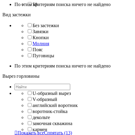
По этим критериям поиска ничего не найдено
58
Вид застежки
Без застежки
Завязки
Кнопки
Молния
Пояс
Пуговицы
По этим критериям поиска ничего не найдено
Вырез горловины
U-образный вырез
V-образный
английский воротник
воротник-стойка
декольте
замочная скважина
кармен

Показать все
Спрятать
(13)