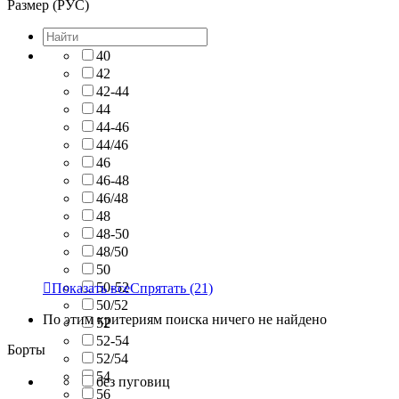
Размер (РУС)
40
42
42-44
44
44-46
44/46
46
46-48
46/48
48
48-50
48/50
50
50-52

Показать все
Спрятать
(21)
50/52
По этим критериям поиска ничего не найдено
52
52-54
Борты
52/54
54
без пуговиц
56