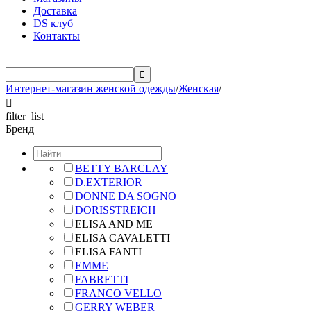
Доставка
DS клуб
Контакты

Интернет-магазин женской одежды
/
Женская
/

filter_list
Бренд
BETTY BARCLAY
D.EXTERIOR
DONNE DA SOGNO
DORISSTREICH
ELISA AND ME
ELISA CAVALETTI
ELISA FANTI
EMME
FABRETTI
FRANCO VELLO
GERRY WEBER