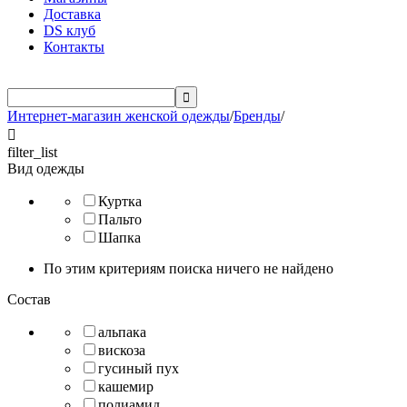
Доставка
DS клуб
Контакты

Интернет-магазин женской одежды
/
Бренды
/

filter_list
Вид одежды
Куртка
Пальто
Шапка
По этим критериям поиска ничего не найдено
Состав
альпака
вискоза
гусиный пух
кашемир
полиамид