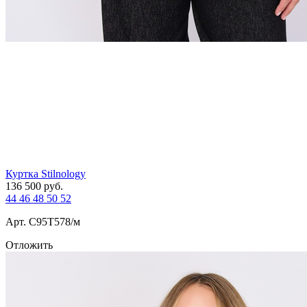
Куртка Stilnology
136 500
руб.
44
46
48
50
52
Арт. С95T578/м
Отложить