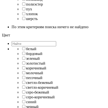
полиэстер
пух
хлопок
шерсть
По этим критериям поиска ничего не найдено
Цвет
белый
бордовый
зеленый
золотистый
коричневый
молочный
песочный
светло-бежевый
светло-коричневый
серо-бежевый
серо-коричневый
синий
черный