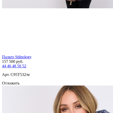
Пальто Stilnology
157 500
руб.
44
46
48
50
52
Арт. С95T532/м
Отложить