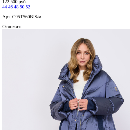
122 500
руб.
44
46
48
50
52
Арт. С95T560BIS/м
Отложить