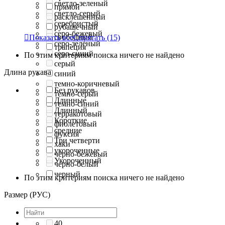
светло-зеленый
прямой
светло-серый
расклешенный
серебристый
рубашечный
серо-бежевый
свободный

Показать все
Спрятать
(15)
серо-зеленый
трапеция
серо-синий
По этим критериям поиска ничего не найдено
серый
Длина рукава
синий
темно-коричневый
Без рукавов
темно-серый
Длинные
темно-синий
Длинный
терракотовый
Короткие
фиолетовый
средние
фуксия
Три четверти
хаки
укороченные
черно-бежевый
Укороченный
черно-белый
черный
По этим критериям поиска ничего не найдено
Размер (РУС)
40