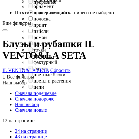
Однотонный
прорезные
орнамент
По этим критериям поиска ничего не найдено
переливающийся
полоска
Ещё фильтры
принт
пэйсли
ромбы
Блузы и рубашки IL
сердца
точки
VENTO&LA SETA
тропики
фактурный
фрукты
IL VENTO&LA SETA
Сбросить
цветные блоки

Все фильтры
цветы и растения
Наш выбор
цепи
Сначала подешевле
Сначала подороже
Наш выбор
Сначала новые
12 на странице
24 на странице
48 на странице