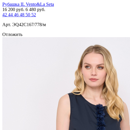
Рубашка IL Vento&La Seta
16 200
руб.
6 480
руб.
42
44
46
48
50
52
Арт. ЭQ42C167/778/м
Отложить