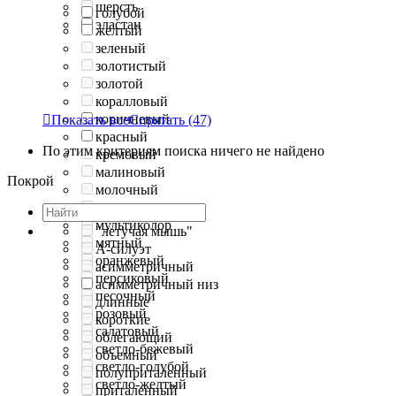
шерсть
голубой
эластан
желтый
зеленый
золотистый
золотой
коралловый
коричневый

Показать все
Спрятать
(47)
красный
По этим критериям поиска ничего не найдено
кремовый
малиновый
Покрой
молочный
морская волна
мультиколор
"летучая мышь"
мятный
А-силуэт
оранжевый
асимметричный
персиковый
асимметричный низ
песочный
длинные
розовый
короткие
салатовый
облегающий
светло-бежевый
объемный
светло-голубой
полуприталенный
светло-желтый
приталенный