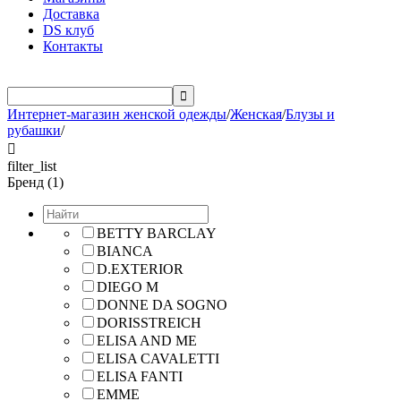
Доставка
DS клуб
Контакты

Интернет-магазин женской одежды
/
Женская
/
Блузы и
рубашки
/

filter_list
Бренд (1)
BETTY BARCLAY
BIANCA
D.EXTERIOR
DIEGO M
DONNE DA SOGNO
DORISSTREICH
ELISA AND ME
ELISA CAVALETTI
ELISA FANTI
EMME