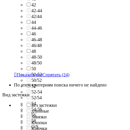
42
42-44
42/44
44
44-46
46
46-48
46/48
48
48-50
48/50
50
50-52

Показать все
Спрятать
(24)
50/52
По этим критериям поиска ничего не найдено
52
52-54
Вид застежки
52/54
54
Без застежки
54-56
длинные
56
Завязки
58
Кнопки
O/S
Крючки