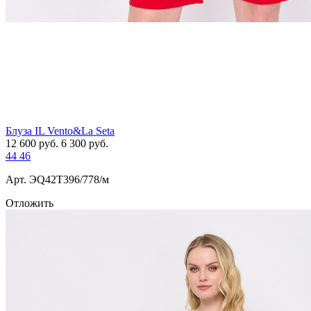
Блуза IL Vento&La Seta
12 600
руб.
6 300
руб.
44
46
Арт. ЭQ42T396/778/м
Отложить