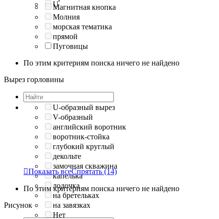
U
Магнитная кнопка
Молния
морская тематика
прямой
Пуговицы
По этим критериям поиска ничего не найдено
Вырез горловины
U-образный вырез
V-образный
английский воротник
воротник-стойка
глубокий круглый
декольте
замочная скважина

Показать все
Спрятать
(14)
капелька
лодочка
По этим критериям поиска ничего не найдено
на бретельках
Рисунок
на завязках
Нет