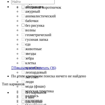
округлый
абстракция
отложной воротничок
ажурный
анималистический
бабочки
без рисунка
волны
геометрический
гусиная лапка
еда
животные
звезды
зебра
клетка
крапинки

Показать все
Спрятать
(36)
леопардовый
По этим критериям поиска ничего не найдено
логотип
люди
Тип карманов
мода (фэшн)
морская тематика
без карманов
надпись
в шве
насекомые
накладные