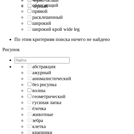
черно-белый
облегающий
черный
прямой
расклешенный
широкий
широкий крой wide leg
По этим критериям поиска ничего не найдено
Рисунок
абстракция
ажурный
анималистический
без рисунка
волны
геометрический
гусиная лапка
ёлочка
животные
зебра
клетка
крапинки