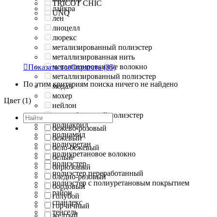
TRICOT CHIC
лайкра
UNQ
лен
лиоцелл
люрекс
метализированный полиэстер
металлизированная нить
металлизированное волокно

Показать все
Спрятать
(35)
металлизированный полиэстер
По этим критериям поиска ничего не найдено
модал
мохер
Цвет (1)
нейлон
переработанный полиэстер
полиакрил
бежево-розовый
полиамид
бежевый
полиуретан
бело-бежевый
полиуретановое волокно
белый
полиэстер
бирюзовый
полиэстер переработанный
бледно-розовый
полиэстер с полиуретановым покрытием
бордовый
район
голубой
спандекс
горчичный
тенсель
желтый