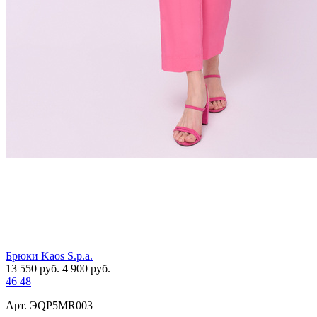
Брюки Kaos S.p.a.
13 550
руб.
4 900
руб.
46
48
Арт. ЭQP5MR003