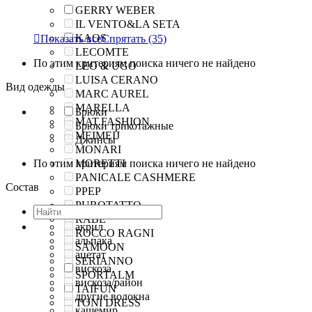
GERRY WEBER
IL VENTO&LA SETA
KAOS

Показать все
Спрятать
(35)
LECOMTE
По этим критериям поиска ничего не найдено
LEO & UGO
LUISA CERANO
Вид одежды
MARC AUREL
MARELLA
Брюки
MAT.FASHION
Брюки трикотажные
MEIMEIJ
Джинсы
MONARI
По этим критериям поиска ничего не найдено
MORETTI
PANICALE CASHMERE
Состав
PPEP
PUROTATTO
RABE
акрил
ROCCO RAGNI
альпака
SAMOON
ацетат
SERIANNO
вискоза
SPORTALM
вискоза/район
TAIFUN
другие волокна
TONI DRESS
кашемир