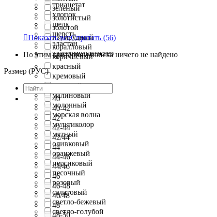
триацетат
зеленый
хлопок
золотистый
шелк
золотой
шерсть
изумрудный

Показать все
Спрятать
(56)
эластан
коралловый
эластомультиэстер
По этим критериям поиска ничего не найдено
коричневый
красный
Размер (РУС)
кремовый
лиловый
малиновый
40
молочный
40-42
морская волна
42
мультиколор
42-44
мятный
42/44
оливковый
44
оранжевый
44-46
персиковый
44/46
песочный
46
розовый
46-48
салатовый
46/48
светло-бежевый
48
светло-голубой
48-50