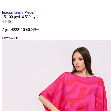
Брюки Gerry Weber
15 100
руб.
4 530
руб.
44
46
Арт. Э222116-66249/м
Отложить