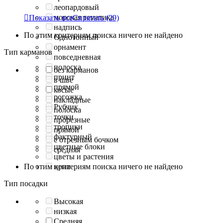
леопардовый
морская тематика

Показать все
Спрятать
(29)
надпись
По этим критериям поиска ничего не найдено
Однотонный
орнамент
Тип карманов
повседневная
полоска
без карманов
принт
в шве
прямой
косые
рогожка
накладные
Рубчик
полоска
точки
прорезные
тропики
прямой
фактурный
с отрезным бочком
цветные блоки
средняя
цветы и растения
По этим критериям поиска ничего не найдено
цепи
Тип посадки
Высокая
низкая
Средняя