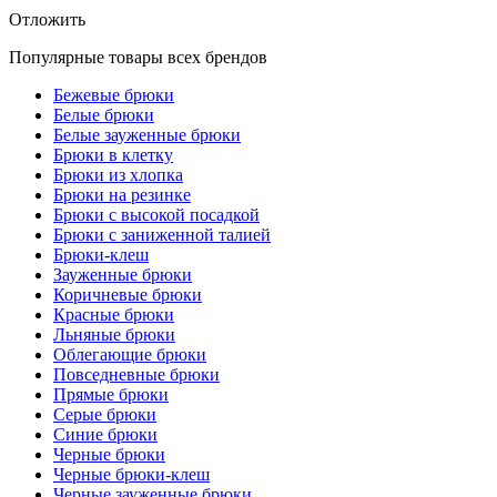
Отложить
Популярные товары всех брендов
Бежевые брюки
Белые брюки
Белые зауженные брюки
Брюки в клетку
Брюки из хлопка
Брюки на резинке
Брюки с высокой посадкой
Брюки с заниженной талией
Брюки-клеш
Зауженные брюки
Коричневые брюки
Красные брюки
Льняные брюки
Облегающие брюки
Повседневные брюки
Прямые брюки
Серые брюки
Синие брюки
Черные брюки
Черные брюки-клеш
Черные зауженные брюки