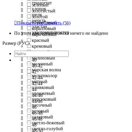
триацетат
зеленый
хлопок
золотистый
шелк
золотой
шерсть
изумрудный

Показать все
Спрятать
(56)
эластан
коралловый
эластомультиэстер
По этим критериям поиска ничего не найдено
коричневый
красный
Размер (РУС)
кремовый
лиловый
малиновый
40
молочный
40-42
морская волна
42
мультиколор
42-44
мятный
42/44
оливковый
44
оранжевый
44-46
персиковый
44/46
песочный
46
розовый
46-48
салатовый
46/48
светло-бежевый
48
светло-голубой
48-50