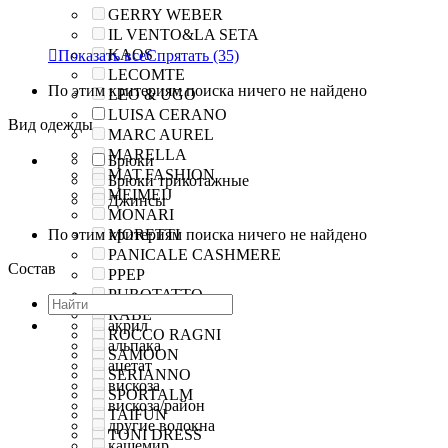
GERRY WEBER
IL VENTO&LA SETA
KAOS

Показать все
Спрятать
(35)
LECOMTE
По этим критериям поиска ничего не найдено
LEO & UGO
LUISA CERANO
Вид одежды
MARC AUREL
MARELLA
Брюки
MAT.FASHION
Брюки трикотажные
MEIMEIJ
Джинсы
MONARI
По этим критериям поиска ничего не найдено
MORETTI
PANICALE CASHMERE
Состав
PPEP
PUROTATTO
RABE
акрил
ROCCO RAGNI
альпака
SAMOON
ацетат
SERIANNO
вискоза
SPORTALM
вискоза/район
TAIFUN
другие волокна
TONI DRESS
кашемир