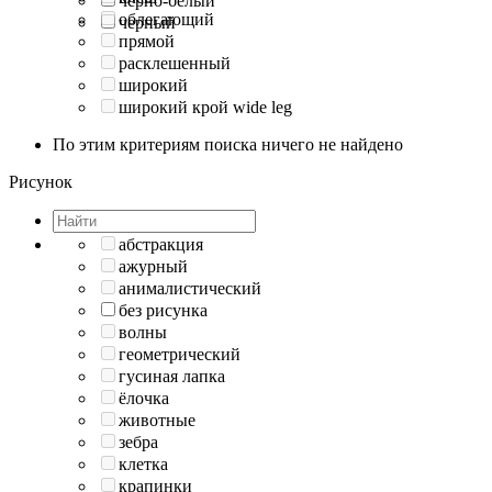
черно-белый
облегающий
черный
прямой
расклешенный
широкий
широкий крой wide leg
По этим критериям поиска ничего не найдено
Рисунок
абстракция
ажурный
анималистический
без рисунка
волны
геометрический
гусиная лапка
ёлочка
животные
зебра
клетка
крапинки