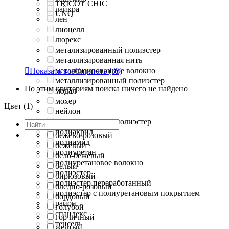
TRICOT CHIC
лайкра
UNQ
лен
лиоцелл
люрекс
метализированный полиэстер
металлизированная нить
металлизированное волокно

Показать все
Спрятать
(35)
металлизированный полиэстер
По этим критериям поиска ничего не найдено
модал
мохер
Цвет (1)
нейлон
переработанный полиэстер
полиакрил
бежево-розовый
полиамид
бежевый
полиуретан
бело-бежевый
полиуретановое волокно
белый
полиэстер
бирюзовый
полиэстер переработанный
бледно-розовый
полиэстер с полиуретановым покрытием
бордовый
район
голубой
спандекс
горчичный
тенсель
желтый