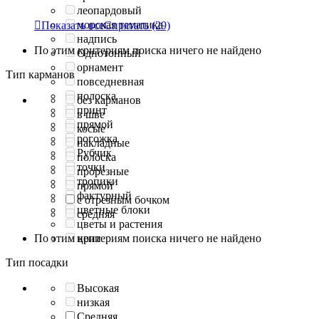
леопардовый
морская тематика

Показать все
Спрятать
(29)
надпись
По этим критериям поиска ничего не найдено
Однотонный
орнамент
Тип карманов
повседневная
полоска
без карманов
принт
в шве
прямой
косые
рогожка
накладные
Рубчик
полоска
точки
прорезные
тропики
прямой
фактурный
с отрезным бочком
цветные блоки
средняя
цветы и растения
По этим критериям поиска ничего не найдено
цепи
Тип посадки
Высокая
низкая
Средняя