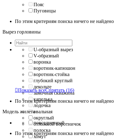
Пояс
Пуговицы
По этим критериям поиска ничего не найдено
Вырез горловины
U-образный вырез
V-образный
воронка
воротник-капюшон
воротник-стойка
глубокий круглый
декольте

Показать все
Спрятать
(16)
замочная скважина
капелька
По этим критериям поиска ничего не найдено
лодочка
Модель жилета
овальная
округлый
повседневный
отложной воротничок
полоска
По этим критериям поиска ничего не найдено
хомут