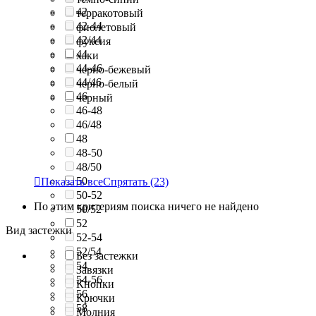
42
терракотовый
42-44
фиолетовый
42/44
фуксия
44
хаки
44-46
черно-бежевый
44/46
черно-белый
46
черный
46-48
46/48
48
48-50
48/50
50

Показать все
Спрятать
(23)
50-52
По этим критериям поиска ничего не найдено
50/52
52
Вид застежки
52-54
52/54
Без застежки
54
Завязки
54-56
Кнопки
56
Крючки
58
Молния