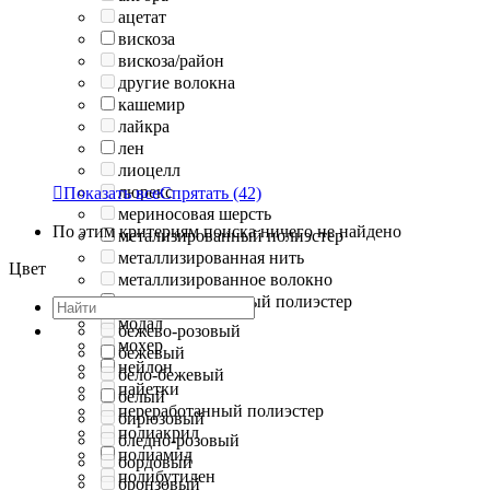
ацетат
вискоза
вискоза/район
другие волокна
кашемир
лайкра
лен
лиоцелл
люрекс

Показать все
Спрятать
(42)
мериносовая шерсть
По этим критериям поиска ничего не найдено
метализированный полиэстер
металлизированная нить
Цвет
металлизированное волокно
металлизированный полиэстер
модал
бежево-розовый
мохер
бежевый
нейлон
бело-бежевый
пайетки
белый
переработанный полиэстер
бирюзовый
полиакрил
бледно-розовый
полиамид
бордовый
полибутилен
бронзовый