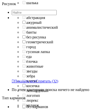
шалька
Рисунок
абстракция
ажурный
анималистический
банты
без рисунка
геометрический
город
гусиная лапка
еда
ёлочка
животные
звезды
зебра
клетка

Показать все
Спрятать
(32)
косичка
По этим критериям поиска ничего не найдено
леопардовый
логотип
Тип карманов
люрекс
меланж
без карманов