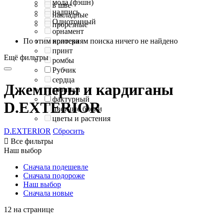
мода (фэшн)
в шве
надпись
накладные
Однотонный
прорезные
орнамент
По этим критериям поиска ничего не найдено
полоска
принт
Ещё фильтры
ромбы
Рубчик
сердца
Джемперы и кардиганы
тропики
фактурный
D.EXTERIOR
цветные блоки
цветы и растения
D.EXTERIOR
Сбросить

Все фильтры
Наш выбор
Сначала подешевле
Сначала подороже
Наш выбор
Сначала новые
12 на странице