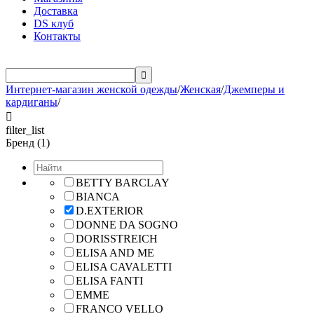
Доставка
DS клуб
Контакты

Интернет-магазин женской одежды
/
Женская
/
Джемперы и
кардиганы
/

filter_list
Бренд (1)
BETTY BARCLAY
BIANCA
D.EXTERIOR
DONNE DA SOGNO
DORISSTREICH
ELISA AND ME
ELISA CAVALETTI
ELISA FANTI
EMME
FRANCO VELLO