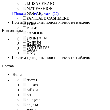
LUISA CERANO
MAT.FASHION
MONARI

Показать все
Спрятать
(22)
PANICALE CASHMERE
По этим критериям поиска ничего не найдено
PPEP
RABE
Вид одежды
SAMOON
SPORTALM
Брюки
TAIFUN
Джинсы
TONI DRESS
Жакет
UNQ
По этим критериям поиска ничего не найдено
Состав
ацетат
вискоза
лайкра
лен
лиоцелл
люрекс
модал