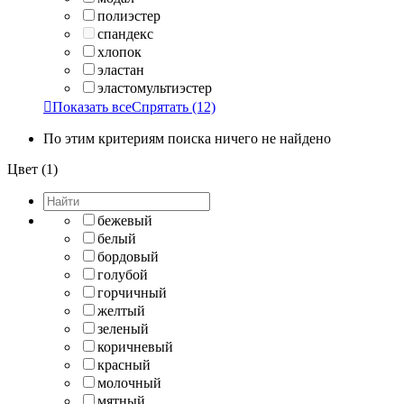
полиэстер
спандекс
хлопок
эластан
эластомультиэстер

Показать все
Спрятать
(12)
По этим критериям поиска ничего не найдено
Цвет (1)
бежевый
белый
бордовый
голубой
горчичный
желтый
зеленый
коричневый
красный
молочный
мятный