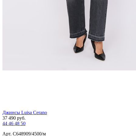
Джинсы Luisa Cerano
37 490
руб.
44
46
48
50
Арт. С648909/4500/м