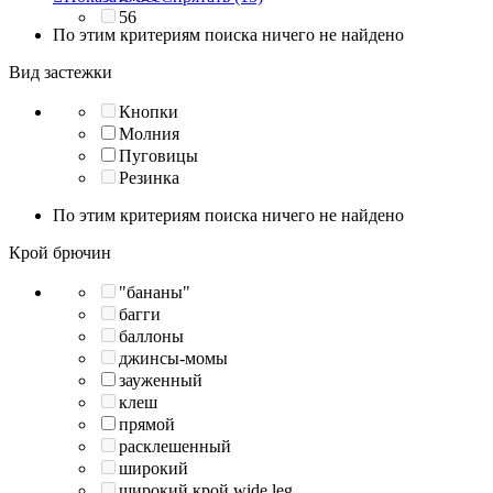
56
По этим критериям поиска ничего не найдено
Вид застежки
Кнопки
Молния
Пуговицы
Резинка
По этим критериям поиска ничего не найдено
Крой брючин
"бананы"
багги
баллоны
джинсы-момы
зауженный
клеш
прямой
расклешенный
широкий
широкий крой wide leg