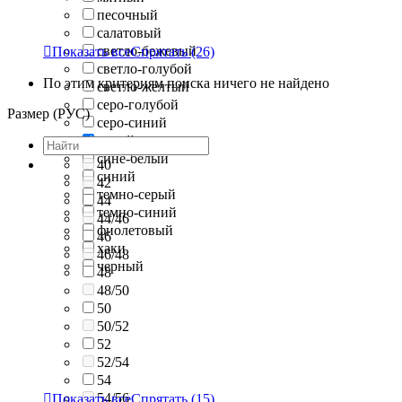
песочный
салатовый
светло-бежевый

Показать все
Спрятать
(26)
светло-голубой
По этим критериям поиска ничего не найдено
светло-желтый
серо-голубой
Размер (РУС)
серо-синий
серый
сине-белый
40
синий
42
темно-серый
44
темно-синий
44/46
фиолетовый
46
хаки
46/48
черный
48
48/50
50
50/52
52
52/54
54
54/56

Показать все
Спрятать
(15)