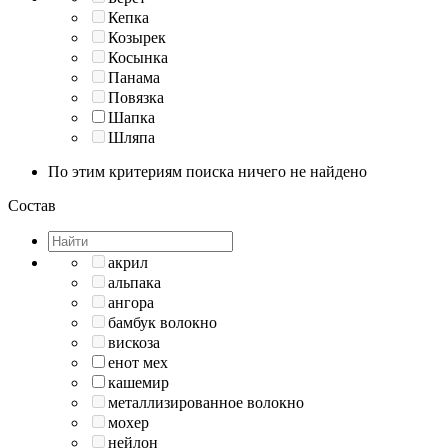
Кепка
Козырек
Косынка
Панама
Повязка
Шапка
Шляпа
По этим критериям поиска ничего не найдено
Состав
акрил
альпака
ангора
бамбук волокно
вискоза
енот мех
кашемир
металлизированное волокно
мохер
нейлон