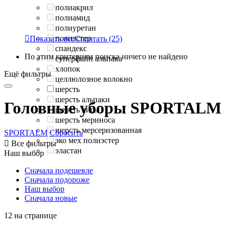
полиакрил
полиамид
полиуретан
полиэстер

Показать все
Спрятать
(25)
спандекс
По этим критериям поиска ничего не найдено
суперфайн альпака
хлопок
Ещё фильтры
целлюлозное волокно
шерсть
шерсть альпаки
Головные уборы SPORTALM
шерсть лисы
шерсть мериноса
шерсть мерсеризованная
SPORTALM
Сбросить
эко мех полиэстер

Все фильтры
эластан
Наш выбор
Сначала подешевле
Сначала подороже
Наш выбор
Сначала новые
12 на странице