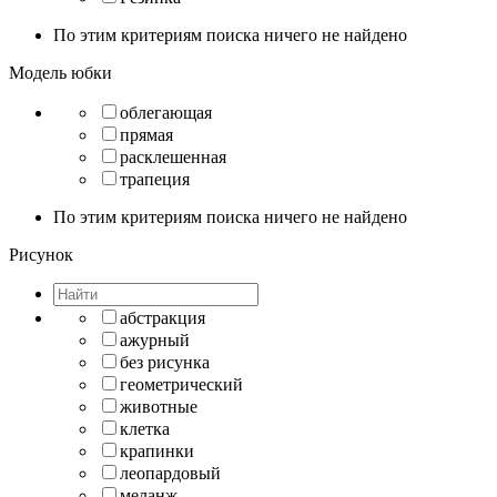
По этим критериям поиска ничего не найдено
Модель юбки
облегающая
прямая
расклешенная
трапеция
По этим критериям поиска ничего не найдено
Рисунок
абстракция
ажурный
без рисунка
геометрический
животные
клетка
крапинки
леопардовый
меланж