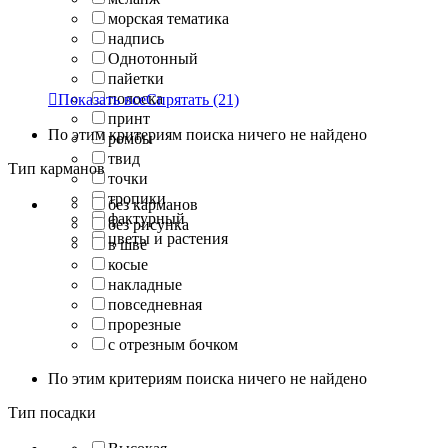
морская тематика
надпись
Однотонный
пайетки
полоска

Показать все
Спрятать
(21)
принт
По этим критериям поиска ничего не найдено
ромбы
твид
Тип карманов
точки
тропики
без карманов
фактурный
без рисунка
цветы и растения
в шве
косые
накладные
повседневная
прорезные
с отрезным бочком
По этим критериям поиска ничего не найдено
Тип посадки