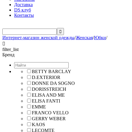
Доставка
DS клуб
Контакты

Интернет-магазин женской одежды
/
Женская
/
Юбки
/

filter_list
Бренд
BETTY BARCLAY
D.EXTERIOR
DONNE DA SOGNO
DORISSTREICH
ELISA AND ME
ELISA FANTI
EMME
FRANCO VELLO
GERRY WEBER
KAOS
LECOMTE