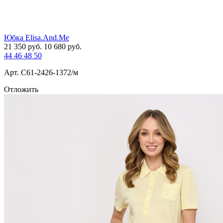
Юбка Elisa.And.Me
21 350
руб.
10 680
руб.
44
46
48
50
Арт. С61-2426-1372/м
Отложить