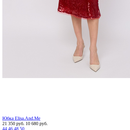
Юбка Elisa.And.Me
21 350
руб.
10 680
руб.
44
46
48
50