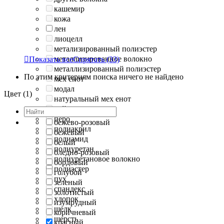
кашемир
кожа
лен
лиоцелл
метализированный полиэстер
металлизированное волокно

Показать все
Спрятать
(33)
металлизированный полиэстер
По этим критериям поиска ничего не найдено
мех енот
модал
Цвет (1)
натуральный мех енот
нейлон
перо
бежево-розовый
полиакрил
бежевый
полиамид
белый
полиуретан
бледно-розовый
полиуретановое волокно
бордовый
полиэстер
голубой
пух
зеленый
спандекс
золотистый
хлопок
изумрудный
шелк
коричневый
шерсть
красный