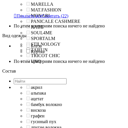
MARELLA
MAT.FASHION
MONARI

Показать все
Спрятать
(22)
PANICALE CASHMERE
По этим критериям поиска ничего не найдено
RABE
SOUL4ME
Вид одежды
SPORTALM
STILNOLOGY
Блуза
TAIFUN
Куртка
TRICOT CHIC
По этим критериям поиска ничего не найдено
UNQ
Состав
акрил
альпака
ацетат
бамбук волокно
вискоза
графен
гусиный пух
другие волокна