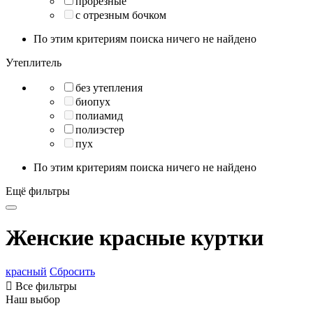
прорезные
с отрезным бочком
По этим критериям поиска ничего не найдено
Утеплитель
без утепления
биопух
полиамид
полиэстер
пух
По этим критериям поиска ничего не найдено
Ещё фильтры
Женские красные куртки
красный
Сбросить

Все фильтры
Наш выбор