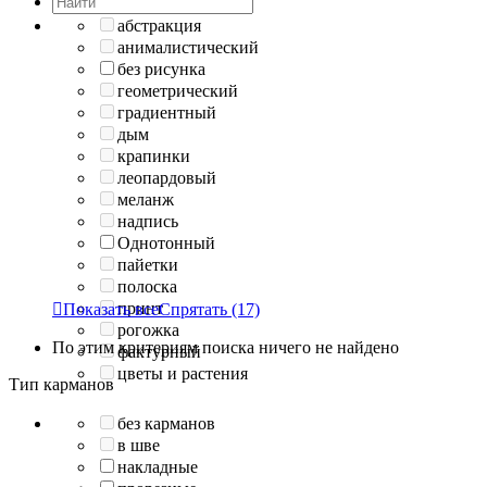
абстракция
анималистический
без рисунка
геометрический
градиентный
дым
крапинки
леопардовый
меланж
надпись
Однотонный
пайетки
полоска
принт

Показать все
Спрятать
(17)
рогожка
По этим критериям поиска ничего не найдено
фактурный
цветы и растения
Тип карманов
без карманов
в шве
накладные