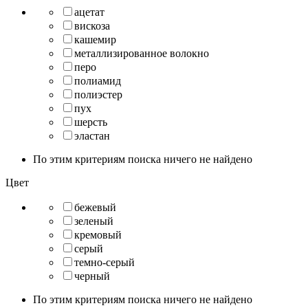
ацетат
вискоза
кашемир
металлизированное волокно
перо
полиамид
полиэстер
пух
шерсть
эластан
По этим критериям поиска ничего не найдено
Цвет
бежевый
зеленый
кремовый
серый
темно-серый
черный
По этим критериям поиска ничего не найдено