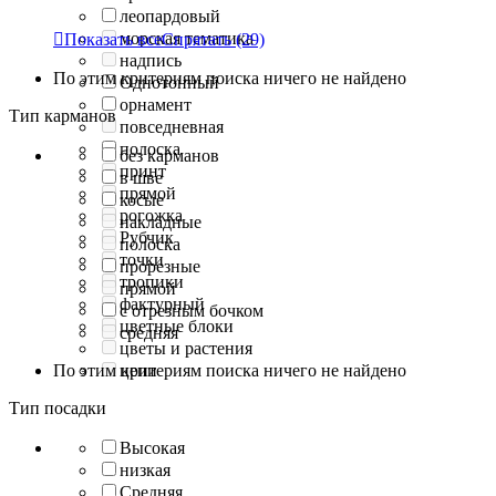
леопардовый
морская тематика

Показать все
Спрятать
(29)
надпись
По этим критериям поиска ничего не найдено
Однотонный
орнамент
Тип карманов
повседневная
полоска
без карманов
принт
в шве
прямой
косые
рогожка
накладные
Рубчик
полоска
точки
прорезные
тропики
прямой
фактурный
с отрезным бочком
цветные блоки
средняя
цветы и растения
По этим критериям поиска ничего не найдено
цепи
Тип посадки
Высокая
низкая
Средняя