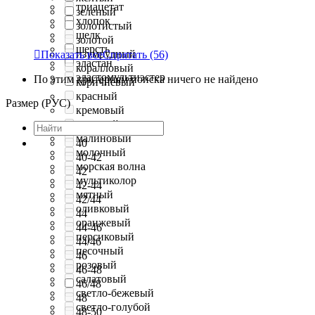
триацетат
зеленый
хлопок
золотистый
шелк
золотой
шерсть
изумрудный

Показать все
Спрятать
(56)
эластан
коралловый
эластомультиэстер
По этим критериям поиска ничего не найдено
коричневый
красный
Размер (РУС)
кремовый
лиловый
малиновый
40
молочный
40-42
морская волна
42
мультиколор
42-44
мятный
42/44
оливковый
44
оранжевый
44-46
персиковый
44/46
песочный
46
розовый
46-48
салатовый
46/48
светло-бежевый
48
светло-голубой
48-50