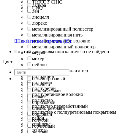
TRICOT CHIC
лайкра
UNQ
лен
лиоцелл
люрекс
метализированный полиэстер
металлизированная нить
металлизированное волокно

Показать все
Спрятать
(35)
металлизированный полиэстер
По этим критериям поиска ничего не найдено
модал
мохер
Цвет
нейлон
переработанный полиэстер
полиакрил
бежево-розовый
полиамид
бежевый
полиуретан
бело-бежевый
полиуретановое волокно
белый
полиэстер
бирюзовый
полиэстер переработанный
бледно-розовый
полиэстер с полиуретановым покрытием
бордовый
район
голубой
спандекс
горчичный
тенсель
желтый