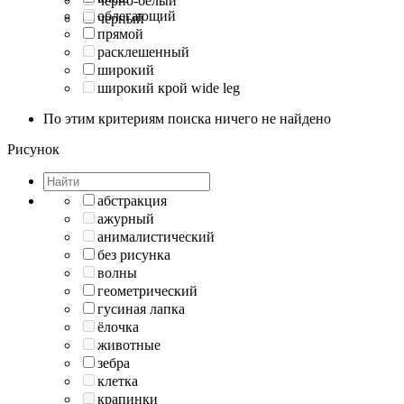
черно-белый
облегающий
черный
прямой
расклешенный
широкий
широкий крой wide leg
По этим критериям поиска ничего не найдено
Рисунок
абстракция
ажурный
анималистический
без рисунка
волны
геометрический
гусиная лапка
ёлочка
животные
зебра
клетка
крапинки