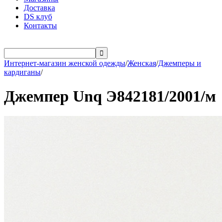
Доставка
DS клуб
Контакты

Интернет-магазин женской одежды
/
Женская
/
Джемперы и
кардиганы
/
Джемпер Unq Э842181/2001/м