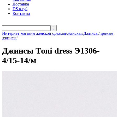
Доставка
DS клуб
Контакты

Интернет-магазин женской одежды
/
Женская
/
Джинсы
/
прямые
джинсы
/
Джинсы Тoni dress Э1306-
4/15-14/м