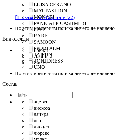
LUISA CERANO
MAT.FASHION
MONARI

Показать все
Спрятать
(22)
PANICALE CASHMERE
По этим критериям поиска ничего не найдено
PPEP
RABE
Вид одежды
SAMOON
SPORTALM
Брюки
TAIFUN
Джинсы
TONI DRESS
Жакет
UNQ
По этим критериям поиска ничего не найдено
Состав
ацетат
вискоза
лайкра
лен
лиоцелл
люрекс
модал