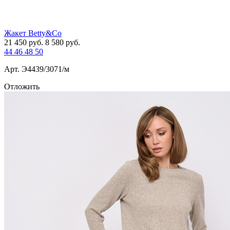
Жакет Betty&Co
21 450
руб.
8 580
руб.
44
46
48
50
Арт. Э4439/3071/м
Отложить