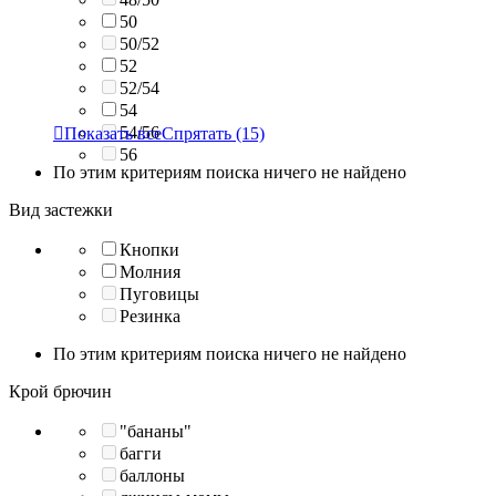
50
50/52
52
52/54
54
54/56

Показать все
Спрятать
(15)
56
По этим критериям поиска ничего не найдено
Вид застежки
Кнопки
Молния
Пуговицы
Резинка
По этим критериям поиска ничего не найдено
Крой брючин
"бананы"
багги
баллоны