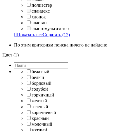
полиэстер
спандекс
хлопок
эластан
эластомультиэстер

Показать все
Спрятать
(12)
По этим критериям поиска ничего не найдено
Цвет (1)
бежевый
белый
бордовый
голубой
горчичный
желтый
зеленый
коричневый
красный
молочный
мятный