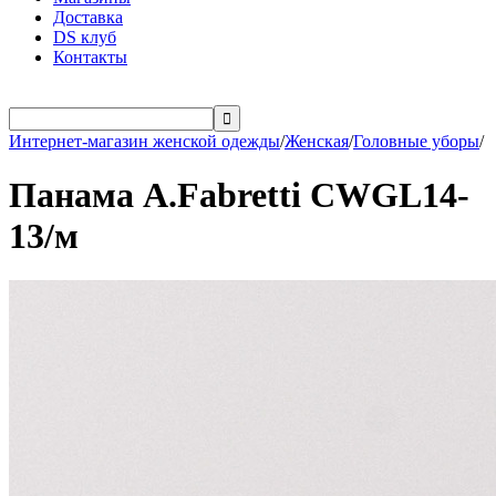
Доставка
DS клуб
Контакты

Интернет-магазин женской одежды
/
Женская
/
Головные уборы
/
Панама A.Fabretti СWGL14-
13/м