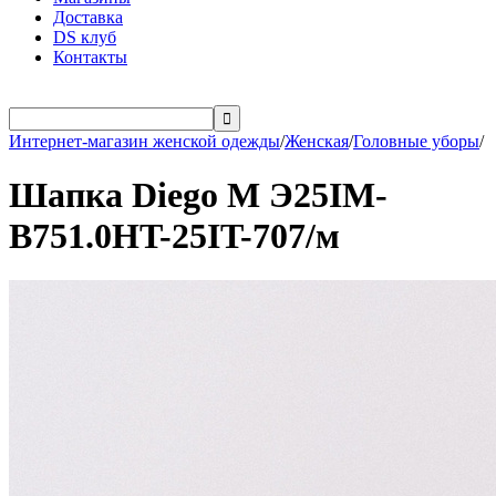
Доставка
DS клуб
Контакты

Интернет-магазин женской одежды
/
Женская
/
Головные уборы
/
Шапка Diego M Э25IM-
B751.0HT-25IT-707/м