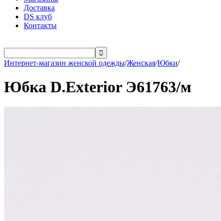
Доставка
DS клуб
Контакты

Интернет-магазин женской одежды
/
Женская
/
Юбки
/
Юбка D.Exterior Э61763/м