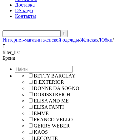
Доставка
DS клуб
Контакты

Интернет-магазин женской одежды
/
Женская
/
Юбки
/

filter_list
Бренд
BETTY BARCLAY
D.EXTERIOR
DONNE DA SOGNO
DORISSTREICH
ELISA AND ME
ELISA FANTI
EMME
FRANCO VELLO
GERRY WEBER
KAOS
LECOMTE