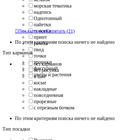
морская тематика
надпись
Однотонный
пайетки
полоска

Показать все
Спрятать
(21)
принт
По этим критериям поиска ничего не найдено
ромбы
твид
Тип карманов
точки
тропики
без карманов
фактурный
без рисунка
цветы и растения
в шве
косые
накладные
повседневная
прорезные
с отрезным бочком
По этим критериям поиска ничего не найдено
Тип посадки