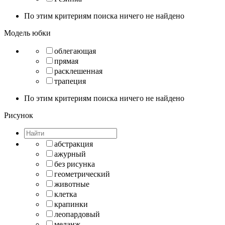
По этим критериям поиска ничего не найдено
Модель юбки
облегающая
прямая
расклешенная
трапеция
По этим критериям поиска ничего не найдено
Рисунок
абстракция
ажурный
без рисунка
геометрический
животные
клетка
крапинки
леопардовый
меланж