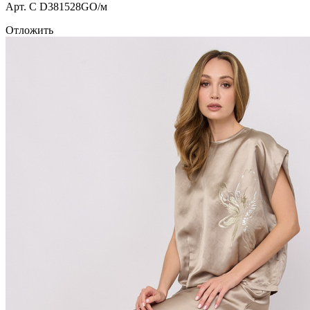
Арт. С D381528GO/м
Отложить