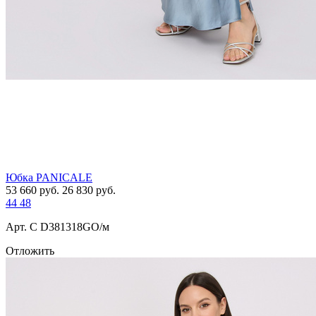
Юбка PANICALE
53 660
руб.
26 830
руб.
44
48
Арт. С D381318GO/м
Отложить