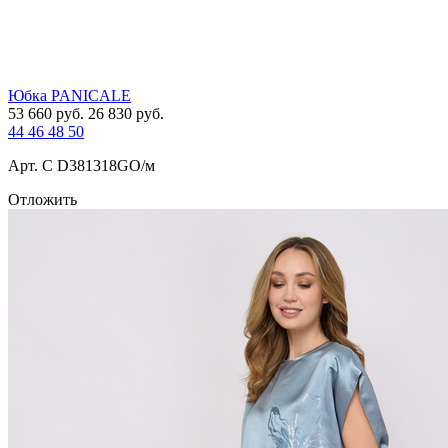
Юбка PANICALE
53 660
руб.
26 830
руб.
44
46
48
50
Арт. С D381318GO/м
Отложить