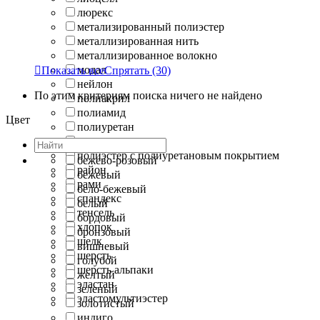
люрекс
метализированный полиэстер
металлизированная нить
металлизированное волокно
модал

Показать все
Спрятать
(30)
нейлон
По этим критериям поиска ничего не найдено
полиакрил
полиамид
Цвет
полиуретан
полиэстер
полиэстер с полиуретановым покрытием
бежево-розовый
район
бежевый
рами
бело-бежевый
спандекс
белый
тенсель
бордовый
хлопок
бронзовый
шелк
вишневый
шерсть
голубой
шерсть альпаки
желтый
эластан
зеленый
эластомультиэстер
золотистый
индиго