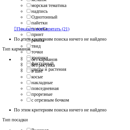
морская тематика
надпись
Однотонный
пайетки
полоска

Показать все
Спрятать
(21)
принт
По этим критериям поиска ничего не найдено
ромбы
твид
Тип карманов
точки
тропики
без карманов
фактурный
без рисунка
цветы и растения
в шве
косые
накладные
повседневная
прорезные
с отрезным бочком
По этим критериям поиска ничего не найдено
Тип посадки