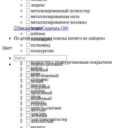
люрекс
метализированный полиэстер
металлизированная нить
металлизированное волокно
модал

Показать все
Спрятать
(30)
нейлон
По этим критериям поиска ничего не найдено
полиакрил
полиамид
Цвет
полиуретан
полиэстер
полиэстер с полиуретановым покрытием
бежево-розовый
район
бежевый
рами
бело-бежевый
спандекс
белый
тенсель
бордовый
хлопок
бронзовый
шелк
вишневый
шерсть
голубой
шерсть альпаки
желтый
эластан
зеленый
эластомультиэстер
золотистый
индиго