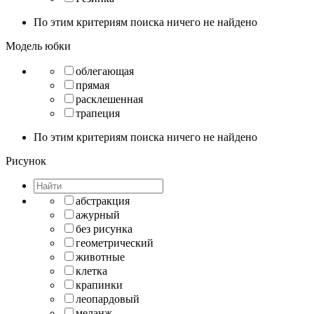
По этим критериям поиска ничего не найдено
Модель юбки
облегающая
прямая
расклешенная
трапеция
По этим критериям поиска ничего не найдено
Рисунок
абстракция
ажурный
без рисунка
геометрический
животные
клетка
крапинки
леопардовый
меланж