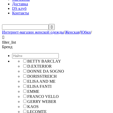
Доставка
DS клуб
Контакты

Интернет-магазин женской одежды
/
Женская
/
Юбки
/

filter_list
Бренд
BETTY BARCLAY
D.EXTERIOR
DONNE DA SOGNO
DORISSTREICH
ELISA AND ME
ELISA FANTI
EMME
FRANCO VELLO
GERRY WEBER
KAOS
LECOMTE