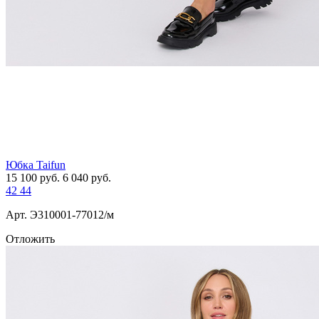
Юбка Taifun
15 100
руб.
6 040
руб.
42
44
Арт. Э310001-77012/м
Отложить