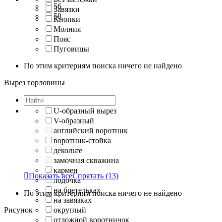
56
Завязки
58
Кнопки
Молния
Пояс
Пуговицы
По этим критериям поиска ничего не найдено
Вырез горловины
U-образный вырез
V-образный
английский воротник
воротник-стойка
декольте
замочная скважина
кармен

Показать все
Спрятать
(13)
лодочка
на бретельках
По этим критериям поиска ничего не найдено
на завязках
Рисунок
округлый
отложной воротничок