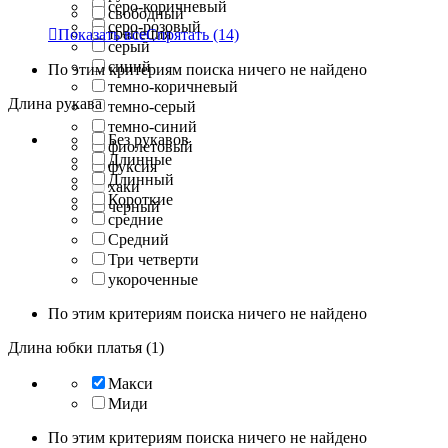
серо-коричневый
свободный
серо-розовый
трапеция

Показать все
Спрятать
(14)
серый
синий
По этим критериям поиска ничего не найдено
темно-коричневый
Длина рукава
темно-серый
темно-синий
Без рукавов
фиолетовый
Длинные
фуксия
Длинный
хаки
Короткие
черный
средние
Средний
Три четверти
укороченные
По этим критериям поиска ничего не найдено
Длина юбки платья (1)
Макси
Миди
По этим критериям поиска ничего не найдено