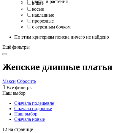
цветы и растения
в шве
косые
накладные
прорезные
с отрезным бочком
По этим критериям поиска ничего не найдено
Ещё фильтры
Женские длинные платья
Макси
Сбросить

Все фильтры
Наш выбор
Сначала подешевле
Сначала подороже
Наш выбор
Сначала новые
12 на странице