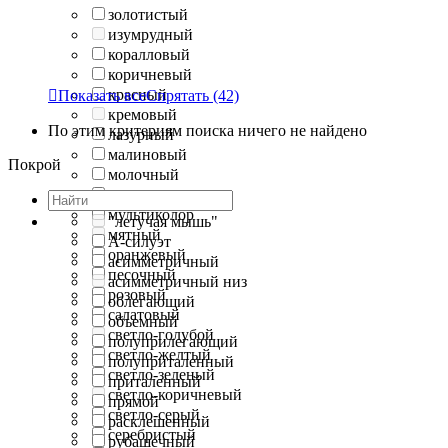
золотистый
изумрудный
коралловый
коричневый
красный

Показать все
Спрятать
(42)
кремовый
По этим критериям поиска ничего не найдено
лазурный
малиновый
Покрой
молочный
морская волна
мультиколор
"летучая мышь"
мятный
А-силуэт
оранжевый
асимметричный
песочный
асимметричный низ
розовый
облегающий
салатовый
объемный
светло-голубой
полуприлегающий
светло-желтый
полуприталенный
светло-зеленый
приталенный
светло-коричневый
прямой
светло-серый
расклешенный
серебристый
рубашечный