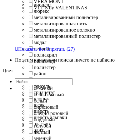
VERA MONT
лиоцелл
VLT`S by VALENTINAS
люрекс
метализированный полиэстер
металлизированная нить
металлизированное волокно
металлизированный полиэстер
модал
нейлон

Показать все
Спрятать
(27)
полиакрил
По этим критериям поиска ничего не найдено
полиамид
полиэстер
Цвет
район
рами
тенсель
бежевый
триацетат
бело-бежевый
хлопок
белый
шелк
бирюзовый
шерсть
бледно-розовый
шерсть альпаки
бордовый
эластан
голубой
элит
желтый
зеленый