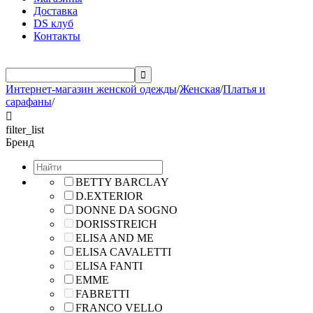
Доставка
DS клуб
Контакты

Интернет-магазин женской одежды
/
Женская
/
Платья и
сарафаны
/

filter_list
Бренд
BETTY BARCLAY
D.EXTERIOR
DONNE DA SOGNO
DORISSTREICH
ELISA AND ME
ELISA CAVALETTI
ELISA FANTI
EMME
FABRETTI
FRANCO VELLO