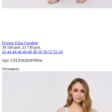
Платье Elisa Cavaletti
39 550
руб.
23 730
руб.
42-44
44-46
46-48
48-50
50-52
52-54
Арт. СELP262030700/м
Отложить