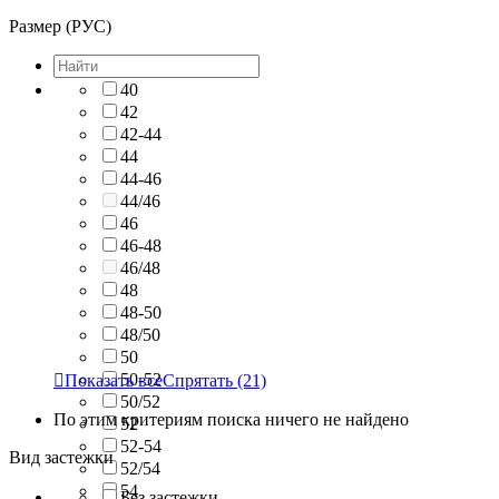
Размер (РУС)
40
42
42-44
44
44-46
44/46
46
46-48
46/48
48
48-50
48/50
50
50-52

Показать все
Спрятать
(21)
50/52
По этим критериям поиска ничего не найдено
52
52-54
Вид застежки
52/54
54
Без застежки