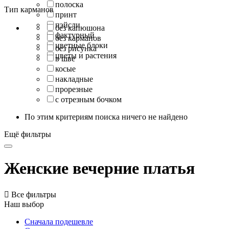
полоска
Тип карманов
принт
пэйсли
без капюшона
фактурный
без карманов
цветные блоки
без рисунка
цветы и растения
в шве
косые
накладные
прорезные
с отрезным бочком
По этим критериям поиска ничего не найдено
Ещё фильтры
Женские вечерние платья

Все фильтры
Наш выбор
Сначала подешевле