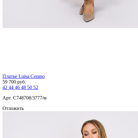
Платье Luisa Cerano
59 700
руб.
42
44
46
48
50
52
Арт. С748708/3777/м
Отложить