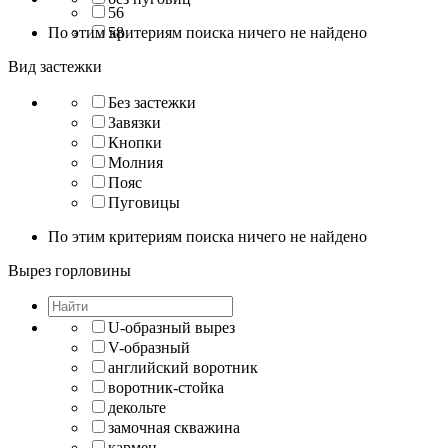
56
По этим критериям поиска ничего не найдено
58
Вид застежки
Без застежки
Завязки
Кнопки
Молния
Пояс
Пуговицы
По этим критериям поиска ничего не найдено
Вырез горловины
U-образный вырез
V-образный
английский воротник
воротник-стойка
декольте
замочная скважина
кармен