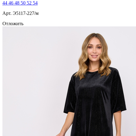
44
46
48
50
52
54
Арт. Э5117-227/м
Отложить