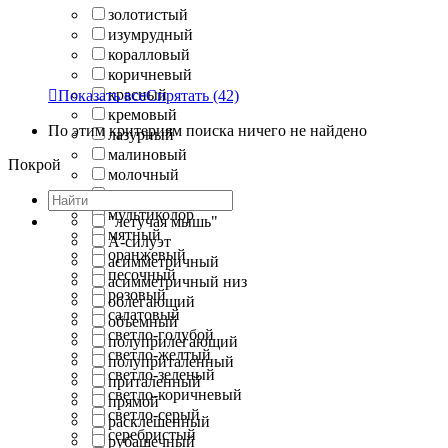
золотистый
изумрудный
коралловый
коричневый
красный

Показать все
Спрятать
(42)
кремовый
По этим критериям поиска ничего не найдено
лазурный
малиновый
Покрой
молочный
морская волна
мультиколор
"летучая мышь"
мятный
А-силуэт
оранжевый
асимметричный
песочный
асимметричный низ
розовый
облегающий
салатовый
объемный
светло-голубой
полуприлегающий
светло-желтый
полуприталенный
светло-зеленый
приталенный
светло-коричневый
прямой
светло-серый
расклешенный
серебристый
рубашечный