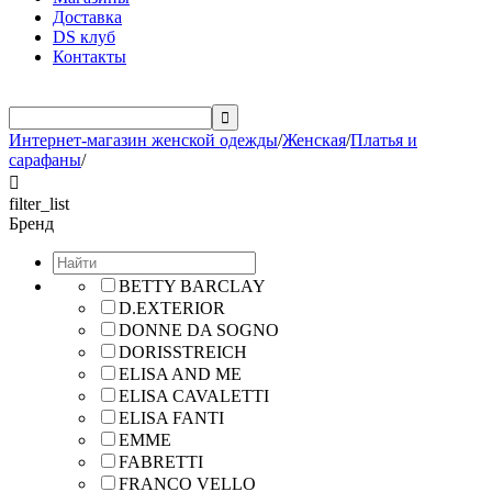
Доставка
DS клуб
Контакты

Интернет-магазин женской одежды
/
Женская
/
Платья и
сарафаны
/

filter_list
Бренд
BETTY BARCLAY
D.EXTERIOR
DONNE DA SOGNO
DORISSTREICH
ELISA AND ME
ELISA CAVALETTI
ELISA FANTI
EMME
FABRETTI
FRANCO VELLO