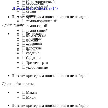
серо-коричневый
свободный
серо-розовый
трапеция

Показать все
Спрятать
(14)
серый
синий
По этим критериям поиска ничего не найдено
темно-коричневый
Длина рукава
темно-серый
темно-синий
Без рукавов
фиолетовый
Длинные
фуксия
Длинный
хаки
Короткие
черный
средние
Средний
Три четверти
укороченные
По этим критериям поиска ничего не найдено
Длина юбки платья
Макси
Миди
По этим критериям поиска ничего не найдено