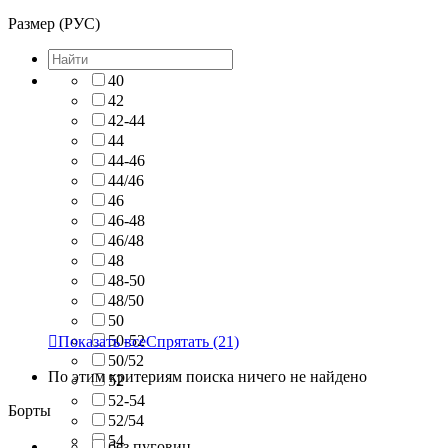
Размер (РУС)
40
42
42-44
44
44-46
44/46
46
46-48
46/48
48
48-50
48/50
50
50-52

Показать все
Спрятать
(21)
50/52
По этим критериям поиска ничего не найдено
52
52-54
Борты
52/54
54
без пуговиц