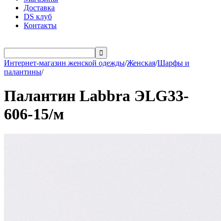
Доставка
DS клуб
Контакты

Интернет-магазин женской одежды
/
Женская
/
Шарфы и
палантины
/
Палантин Labbra ЭLG33-
606-15/м