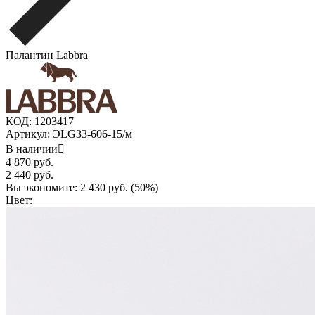
Палантин Labbra
КОД:
1203417
Артикул:
ЭLG33-606-15/м
В наличии

4 870
руб.
2 440
руб.
Вы экономите:
2 430
руб. (
50
%)
Цвет: