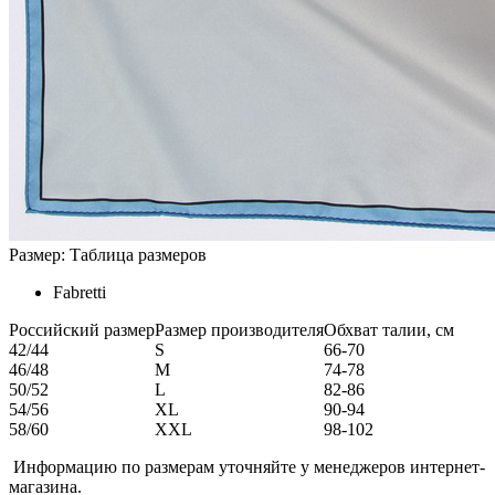
Размер:
Таблица размеров
Fabretti
Российский размер
Размер производителя
Обхват талии, см
42/44
S
66-70
46/48
M
74-78
50/52
L
82-86
54/56
XL
90-94
58/60
XXL
98-102
Информацию по размерам уточняйте у менеджеров интернет-
магазина.