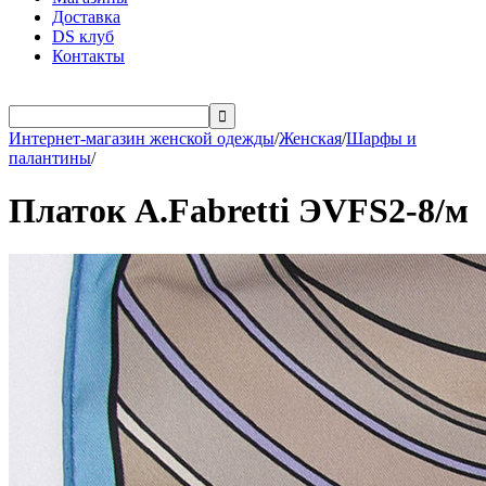
Доставка
DS клуб
Контакты

Интернет-магазин женской одежды
/
Женская
/
Шарфы и
палантины
/
Платок A.Fabretti ЭVFS2-8/м