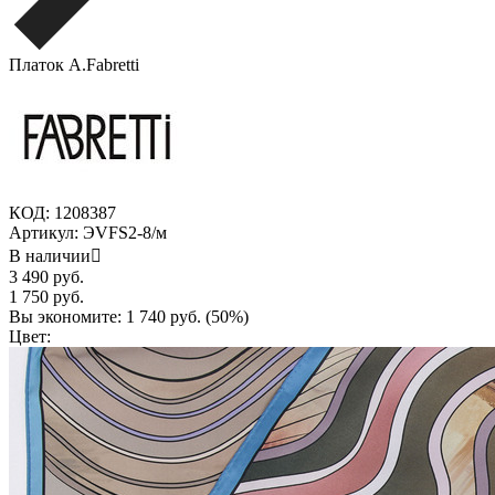
Платок A.Fabretti
КОД:
1208387
Артикул:
ЭVFS2-8/м
В наличии

3 490
руб.
1 750
руб.
Вы экономите:
1 740
руб. (
50
%)
Цвет: