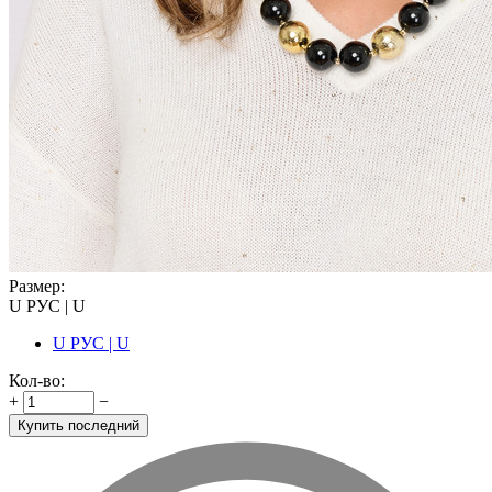
Размер:
U РУС | U
U РУС | U
Кол-во:
+
−
Купить последний