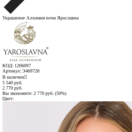
Украшение Алхимия ночи Ярославна
КОД:
1206097
Артикул:
Э469728
В наличии

5 540
руб.
2 770
руб.
Вы экономите:
2 770
руб. (
50
%)
Цвет: