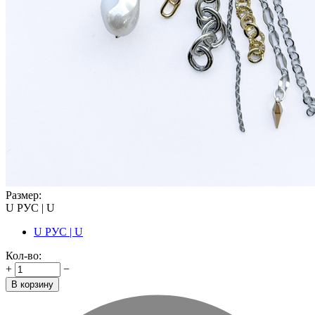
Размер:
U РУС | U
U РУС | U
Кол-во:
+
−
В корзину