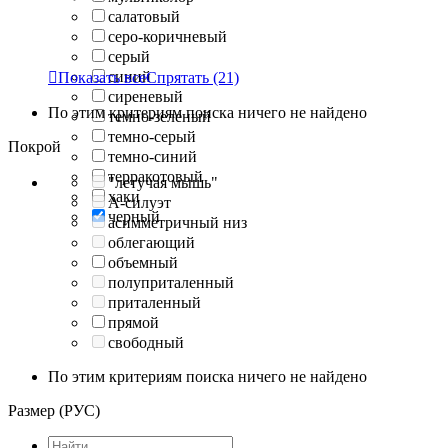
салатовый
серо-коричневый
серый
синий

Показать все
Спрятать
(21)
сиреневый
По этим критериям поиска ничего не найдено
темно-зеленый
темно-серый
Покрой
темно-синий
терракотовый
"летучая мышь"
хаки
А-силуэт
черный
асимметричный низ
облегающий
объемный
полуприталенный
приталенный
прямой
свободный
По этим критериям поиска ничего не найдено
Размер (РУС)