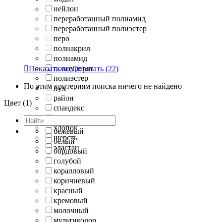
нейлон
переработанный полиамид
переработанный полиэстер
перо
полиакрил
полиамид
полиуретан

Показать все
Спрятать
(22)
полиэстер
По этим критериям поиска ничего не найдено
пух
район
Цвет (1)
спандекс
тенсель
хлопок
бежевый
шерсть
белый
эластан
бордовый
голубой
коралловый
коричневый
красный
кремовый
молочный
мультиколор