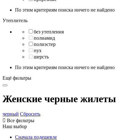
По этим критериям поиска ничего не найдено
Утеплитель
без утепления
полиамид
полиэстер
пух
шерсть
По этим критериям поиска ничего не найдено
Ещё фильтры
Женские черные жилеты
черный
Сбросить

Все фильтры
Наш выбор
Сначала подешевле