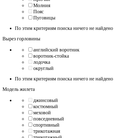
Молния
Пояс
Пуговицы
По этим критериям поиска ничего не найдено
Вырез горловины
английский воротник
воротник-стойка
лодочка
округлый
По этим критериям поиска ничего не найдено
Модель жилета
джинсовый
костюмный
меховой
повседневный
спортивный
трикотажная
трикотажный