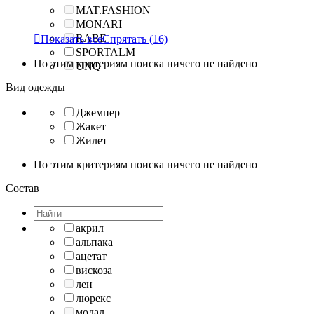
MAT.FASHION
MONARI
RABE

Показать все
Спрятать
(16)
SPORTALM
По этим критериям поиска ничего не найдено
UNQ
Вид одежды
Джемпер
Жакет
Жилет
По этим критериям поиска ничего не найдено
Состав
акрил
альпака
ацетат
вискоза
лен
люрекс
модал