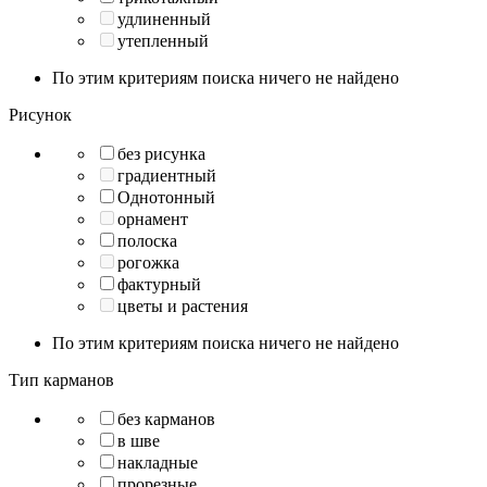
удлиненный
утепленный
По этим критериям поиска ничего не найдено
Рисунок
без рисунка
градиентный
Однотонный
орнамент
полоска
рогожка
фактурный
цветы и растения
По этим критериям поиска ничего не найдено
Тип карманов
без карманов
в шве
накладные
прорезные