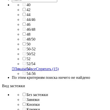
40
42
44
44/46
46
46/48
48
48/50
50
50-52
50/52
52
52/54
54

Показать все
Спрятать
(15)
54-56
По этим критериям поиска ничего не найдено
Вид застежки
Без застежки
Завязки
Кнопки
Крючки