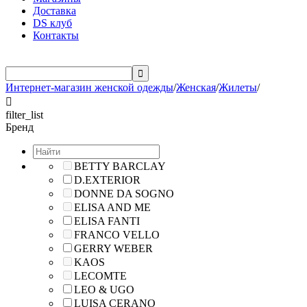
Доставка
DS клуб
Контакты

Интернет-магазин женской одежды
/
Женская
/
Жилеты
/

filter_list
Бренд
BETTY BARCLAY
D.EXTERIOR
DONNE DA SOGNO
ELISA AND ME
ELISA FANTI
FRANCO VELLO
GERRY WEBER
KAOS
LECOMTE
LEO & UGO
LUISA CERANO