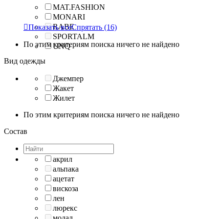
MAT.FASHION
MONARI
RABE

Показать все
Спрятать
(16)
SPORTALM
По этим критериям поиска ничего не найдено
UNQ
Вид одежды
Джемпер
Жакет
Жилет
По этим критериям поиска ничего не найдено
Состав
акрил
альпака
ацетат
вискоза
лен
люрекс
модал