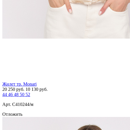
Жилет тр. Monari
20 250
руб.
10 130
руб.
44
46
48
50
52
Арт. С410244/м
Отложить