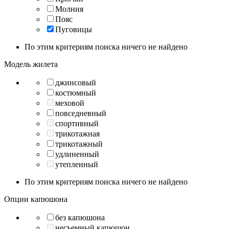
Молния
Пояс
Пуговицы
По этим критериям поиска ничего не найдено
Модель жилета
джинсовый
костюмный
меховой
повседневный
спортивный
трикотажная
трикотажный
удлиненный
утепленный
По этим критериям поиска ничего не найдено
Опции капюшона
без капюшона
несъемный капюшон