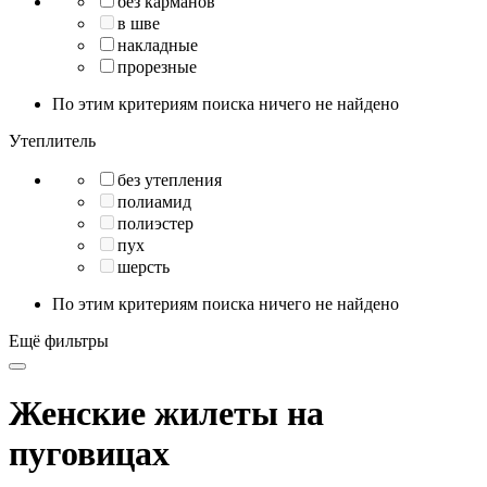
без карманов
в шве
накладные
прорезные
По этим критериям поиска ничего не найдено
Утеплитель
без утепления
полиамид
полиэстер
пух
шерсть
По этим критериям поиска ничего не найдено
Ещё фильтры
Женские жилеты на
пуговицах