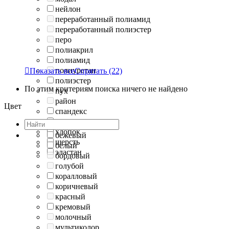
нейлон
переработанный полиамид
переработанный полиэстер
перо
полиакрил
полиамид
полиуретан

Показать все
Спрятать
(22)
полиэстер
По этим критериям поиска ничего не найдено
пух
район
Цвет
спандекс
тенсель
хлопок
бежевый
шерсть
белый
эластан
бордовый
голубой
коралловый
коричневый
красный
кремовый
молочный
мультиколор