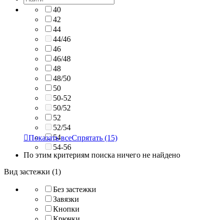
40
42
44
44/46
46
46/48
48
48/50
50
50-52
50/52
52
52/54
54

Показать все
Спрятать
(15)
54-56
По этим критериям поиска ничего не найдено
Вид застежки (1)
Без застежки
Завязки
Кнопки
Крючки