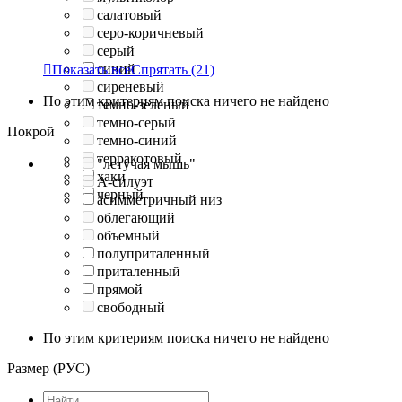
салатовый
серо-коричневый
серый
синий

Показать все
Спрятать
(21)
сиреневый
По этим критериям поиска ничего не найдено
темно-зеленый
темно-серый
Покрой
темно-синий
терракотовый
"летучая мышь"
хаки
А-силуэт
черный
асимметричный низ
облегающий
объемный
полуприталенный
приталенный
прямой
свободный
По этим критериям поиска ничего не найдено
Размер (РУС)