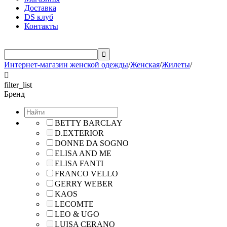
Доставка
DS клуб
Контакты

Интернет-магазин женской одежды
/
Женская
/
Жилеты
/

filter_list
Бренд
BETTY BARCLAY
D.EXTERIOR
DONNE DA SOGNO
ELISA AND ME
ELISA FANTI
FRANCO VELLO
GERRY WEBER
KAOS
LECOMTE
LEO & UGO
LUISA CERANO