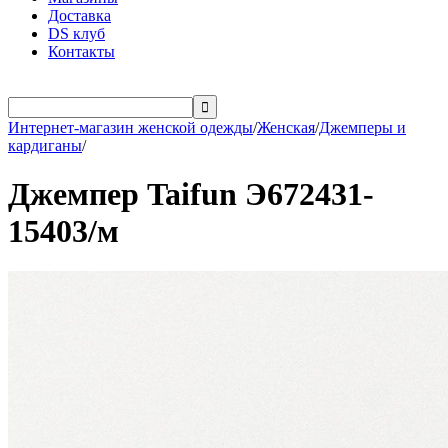
Доставка
DS клуб
Контакты

Интернет-магазин женской одежды
/
Женская
/
Джемперы и
кардиганы
/
Джемпер Taifun Э672431-
15403/м