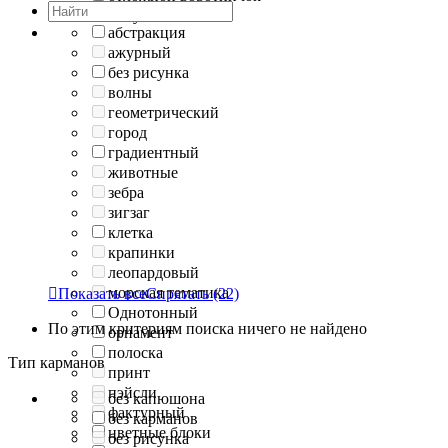
хомут
абстракция
ажурный
без рисунка
волны
геометрический
город
градиентный
животные
зебра
зигзаг
клетка
крапинки
леопардовый
морская тематика

Показать все
Спрятать
(22)
Однотонный
По этим критериям поиска ничего не найдено
орнамент
полоска
Тип карманов
принт
пэйсли
без капюшона
фактурный
без карманов
цветные блоки
без рисунка