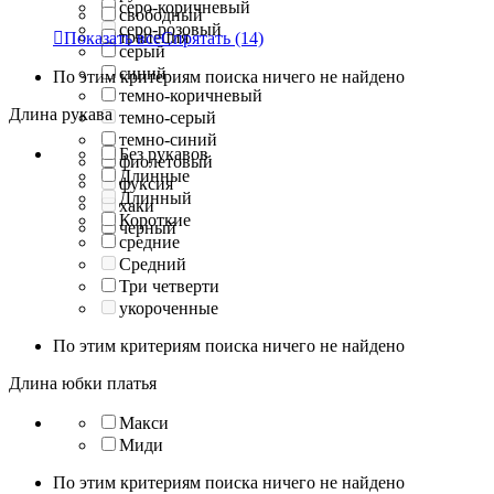
серо-коричневый
свободный
серо-розовый
трапеция

Показать все
Спрятать
(14)
серый
синий
По этим критериям поиска ничего не найдено
темно-коричневый
Длина рукава
темно-серый
темно-синий
Без рукавов
фиолетовый
Длинные
фуксия
Длинный
хаки
Короткие
черный
средние
Средний
Три четверти
укороченные
По этим критериям поиска ничего не найдено
Длина юбки платья
Макси
Миди
По этим критериям поиска ничего не найдено