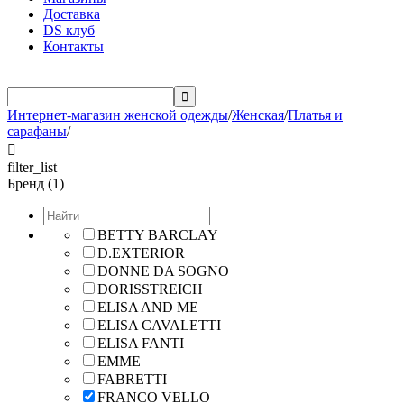
Доставка
DS клуб
Контакты

Интернет-магазин женской одежды
/
Женская
/
Платья и
сарафаны
/

filter_list
Бренд (1)
BETTY BARCLAY
D.EXTERIOR
DONNE DA SOGNO
DORISSTREICH
ELISA AND ME
ELISA CAVALETTI
ELISA FANTI
EMME
FABRETTI
FRANCO VELLO