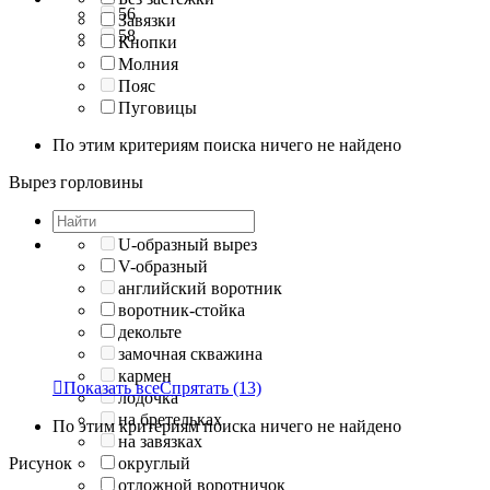
56
Завязки
58
Кнопки
Молния
Пояс
Пуговицы
По этим критериям поиска ничего не найдено
Вырез горловины
U-образный вырез
V-образный
английский воротник
воротник-стойка
декольте
замочная скважина
кармен

Показать все
Спрятать
(13)
лодочка
на бретельках
По этим критериям поиска ничего не найдено
на завязках
Рисунок
округлый
отложной воротничок