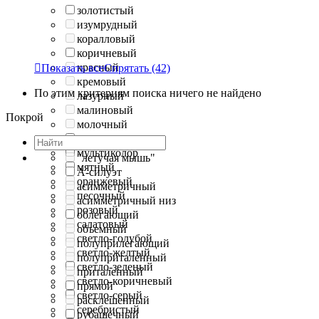
золотистый
изумрудный
коралловый
коричневый
красный

Показать все
Спрятать
(42)
кремовый
По этим критериям поиска ничего не найдено
лазурный
малиновый
Покрой
молочный
морская волна
мультиколор
"летучая мышь"
мятный
А-силуэт
оранжевый
асимметричный
песочный
асимметричный низ
розовый
облегающий
салатовый
объемный
светло-голубой
полуприлегающий
светло-желтый
полуприталенный
светло-зеленый
приталенный
светло-коричневый
прямой
светло-серый
расклешенный
серебристый
рубашечный