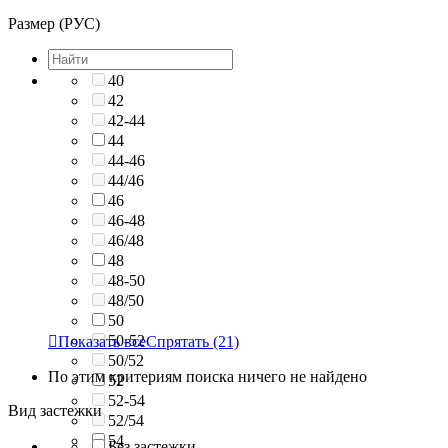
Размер (РУС)
40
42
42-44
44
44-46
44/46
46
46-48
46/48
48
48-50
48/50
50
50-52

Показать все
Спрятать
(21)
50/52
По этим критериям поиска ничего не найдено
52
52-54
Вид застежки
52/54
54
Без застежки