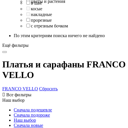
цветы и растения
в шве
косые
накладные
прорезные
с отрезным бочком
По этим критериям поиска ничего не найдено
Ещё фильтры
Платья и сарафаны FRANCO
VELLO
FRANCO VELLO
Сбросить

Все фильтры
Наш выбор
Сначала подешевле
Сначала подороже
Наш выбор
Сначала новые