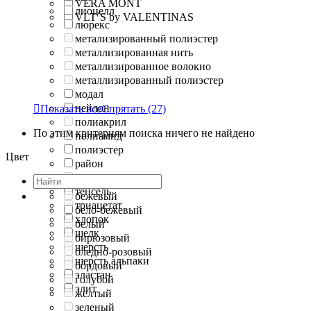
VERA MONT
лиоцелл
VLT`S by VALENTINAS
люрекс
метализированный полиэстер
металлизированная нить
металлизированное волокно
металлизированный полиэстер
модал
нейлон

Показать все
Спрятать
(27)
полиакрил
По этим критериям поиска ничего не найдено
полиамид
полиэстер
Цвет
район
рами
тенсель
бежевый
триацетат
бело-бежевый
хлопок
белый
шелк
бирюзовый
шерсть
бледно-розовый
шерсть альпаки
бордовый
эластан
голубой
элит
желтый
зеленый