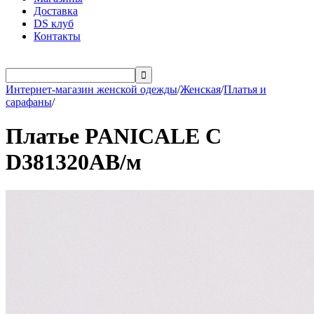
Доставка
DS клуб
Контакты

Интернет-магазин женской одежды
/
Женская
/
Платья и
сарафаны
/
Платье PANICALE С
D381320AB/м