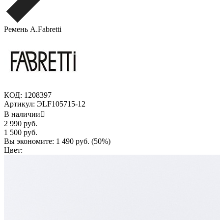
Ремень A.Fabretti
КОД:
1208397
Артикул:
ЭLF105715-12
В наличии

2 990
руб.
1 500
руб.
Вы экономите:
1 490
руб. (
50
%)
Цвет: