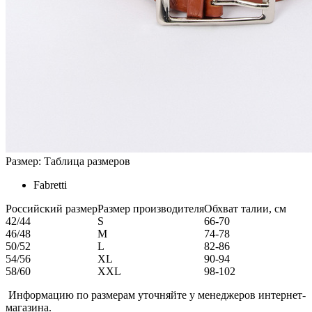
Размер:
Таблица размеров
Fabretti
Российский размер
Размер производителя
Обхват талии, см
42/44
S
66-70
46/48
M
74-78
50/52
L
82-86
54/56
XL
90-94
58/60
XXL
98-102
Информацию по размерам уточняйте у менеджеров интернет-
магазина.