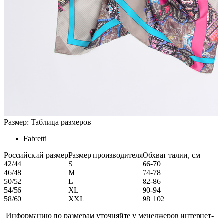
Размер:
Таблица размеров
Fabretti
Российский размер
Размер производителя
Обхват талии, см
42/44
S
66-70
46/48
M
74-78
50/52
L
82-86
54/56
XL
90-94
58/60
XXL
98-102
Информацию по размерам уточняйте у менеджеров интернет-