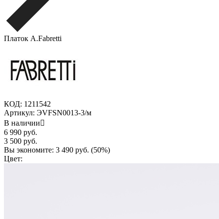
Платок A.Fabretti
КОД:
1211542
Артикул:
ЭVFSN0013-3/м
В наличии

6 990
руб.
3 500
руб.
Вы экономите:
3 490
руб. (
50
%)
Цвет: