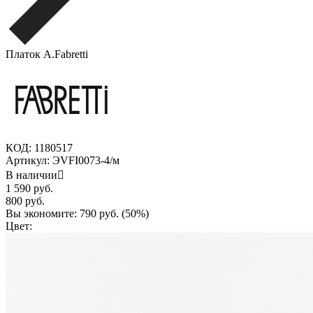
Платок A.Fabretti
КОД:
1180517
Артикул:
ЭVFI0073-4/м
В наличии

1 590
руб.
800
руб.
Вы экономите:
790
руб. (
50
%)
Цвет: