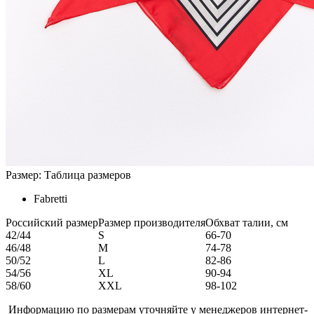
Размер:
Таблица размеров
Fabretti
Российский размер
Размер производителя
Обхват талии, см
42/44
S
66-70
46/48
M
74-78
50/52
L
82-86
54/56
XL
90-94
58/60
XXL
98-102
Информацию по размерам уточняйте у менеджеров интернет-